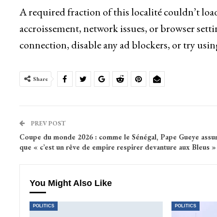
A required fraction of this localité couldn’t lo
accroissement, network issues, or browser setti
connection, disable any ad blockers, or try usin
Share
PREV POST
Coupe du monde 2026 : comme le Sénégal, Pape Gueye assu
que « c’est un rêve de empire respirer devanture aux Bleus »
You Might Also Like
POLITICS
POLITICS