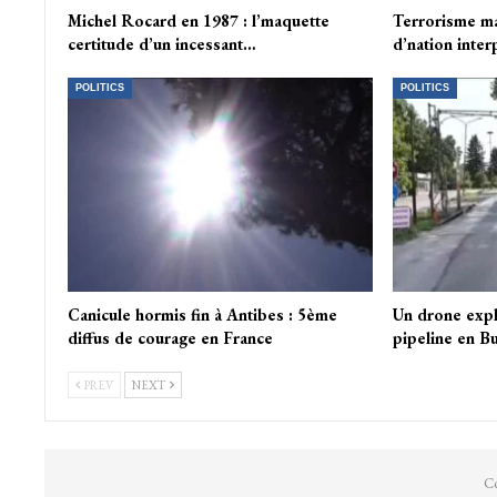
Michel Rocard en 1987 : l’maquette
Terrorisme mas
certitude d’un incessant…
d’nation inter
POLITICS
POLITICS
Canicule hormis fin à Antibes : 5ème
Un drone exp
diffus de courage en France
pipeline en Bu
PREV
NEXT
Co