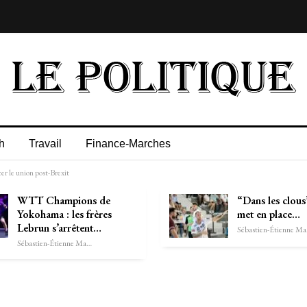
h
Travail
Finance-Marches
er le union post-Brexit
WTT Champions de
“Dans les clous”
Yokohama : les frères
met en place…
Lebrun s’arrêtent…
Séb
Sébastien-Étienne Marechal