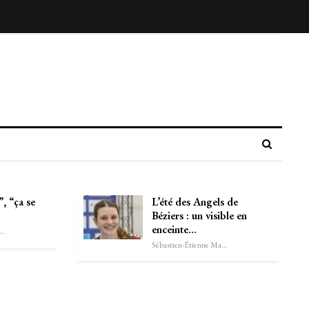
, “ça se
L’été des Angels de
Béziers : un visible en
enceinte…
astien-Étienne Marechal
Sébastien-Étienne Marechal