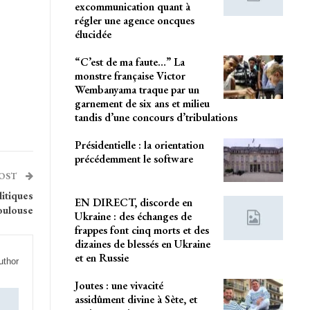
excommunication quant à
régler une agence oncques
élucidée
“C’est de ma faute…” La
monstre française Victor
Wembanyama traque par un
garnement de six ans et milieu
tandis d’une concours d’tribulations
Présidentielle : la orientation
précédemment le software
POST
litiques
EN DIRECT, discorde en
Toulouse
Ukraine : des échanges de
frappes font cinq morts et des
dizaines de blessés en Ukraine
et en Russie
uthor
Joutes : une vivacité
assidûment divine à Sète, et