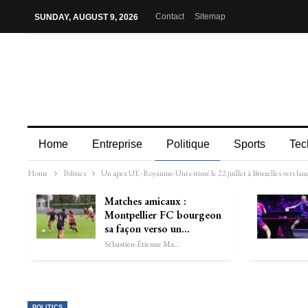
Contact
Sitemap
SUNDAY, AUGUST 9, 2026
Home
Entreprise
Politique
Sports
Tec
Home
Politics
Un apex UE - Royaume-Uni estimé le 22 juillet à Bruxelles vers lanc
Matches amicaux :
Montpellier FC bourgeon
sa façon verso un…
Sébastien-Étienne Marechal
POLITICS