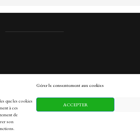
Gérer le consentement aux cookies
rches
les que les cookies
ACCEPTER
ment à ces
rtement de
irer son
h
Health
Sports
Travel
nctions.