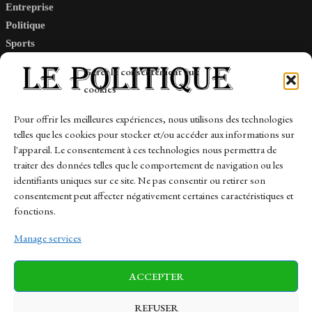
Entreprise
Politique
Sports
Tech
Gérer le consentement aux
Travail
cookies
Finance-Marches
Pour offrir les meilleures expériences, nous utilisons des technologies
telles que les cookies pour stocker et/ou accéder aux informations sur
Links
l'appareil. Le consentement à ces technologies nous permettra de
traiter des données telles que le comportement de navigation ou les
Contact
identifiants uniques sur ce site. Ne pas consentir ou retirer son
consentement peut affecter négativement certaines caractéristiques et
Sitemap
fonctions.
Manage services
News
Finance-Marches
Politics
ACCEPTER
Business
Tech
Health
Sports
Travel
REFUSER