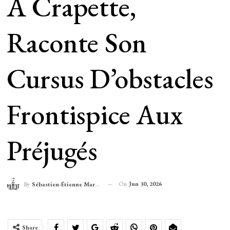
À Crapette,
Raconte Son
Cursus D’obstacles
Frontispice Aux
Préjugés
On
Jun 30, 2026
By
Sébastien-Étienne Marechal
Share