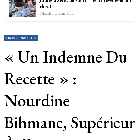
Joutes à Sète : un sportif met le réveille-matin
chez le…
Sébastien-Étienne Marechal
FINANCE-MARCHES
« Un Indemne Du
Recette » :
Nourdine
Bihmane, Supérieur