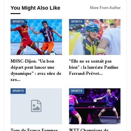
You Might Also Like
More From Author
SPORTS
SPORTS
MHSC-Dijon. “Un bon
“Elle ne se sentait pas
départ peut lancer une
bien” : la lauréate Pauline
dynamique” : avec sûre de
Ferrand-Prévot…
ses…
SPORTS
SPORTS
Tour de France Femmes
WTT Champions de