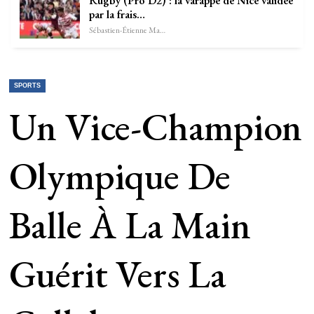
Rugby (Pro D2) : la varappe de Nice validée
par la frais…
Sébastien-Étienne Marechal
SPORTS
Un Vice-Champion
Olympique De
Balle À La Main
Guérit Vers La