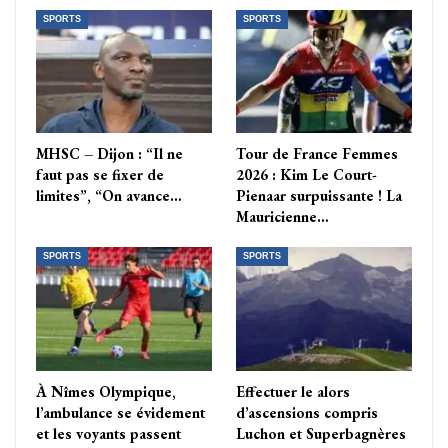
SPORTS
SPORTS
MHSC – Dijon : “Il ne
Tour de France Femmes
faut pas se fixer de
2026 : Kim Le Court-
limites”, “On avance…
Pienaar surpuissante ! La
Mauricienne…
SPORTS
SPORTS
À Nîmes Olympique,
Effectuer le alors
l’ambulance se évidement
d’ascensions compris
et les voyants passent
Luchon et Superbagnères