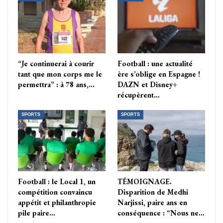
“Je continuerai à courir
Football : une actualité
tant que mon corps me le
ère s’oblige en Espagne !
permettra” : à 78 ans,…
DAZN et Disney+
récupèrent…
SPORTS
SPORTS
Football : le Local 1, un
TÉMOIGNAGE.
compétition convaincu
Disparition de Medhi
appétit et philanthropie
Narjissi, paire ans en
pile paire…
conséquence : “Nous ne…