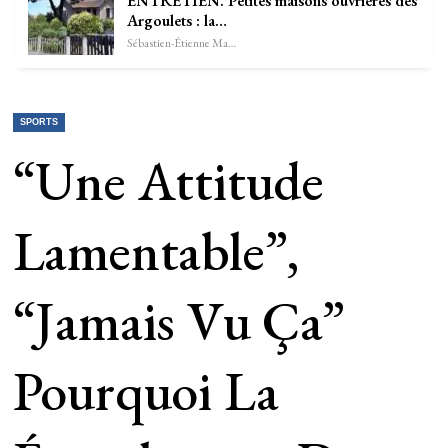
ENTRETIEN. Petites maisons ouvrières des
Argoulets : la…
Sébastien-Étienne Marechal
SPORTS
“Une Attitude
Lamentable”,
“jamais Vu Ça”
Pourquoi La