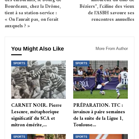
Bourdeaux, chez la Drôme,
Béziers”, l’câline des vieux
tient à sa station-service :
de l’ASBH savoure ses
« On l’aurait pas, on ferait
rencontres annuelles
auxquels ? »
You Might Also Like
More From Author
SPORTS
SPORTS
CARNET NOIR. Pierre
PRÉPARATION. TFC :
Lescure, métaphorique
invaincu à paire semaines
significatif du SCA et
de la suite de la Ligue 1,
mitron émérite,…
Toulouse…
SPORTS
SPORTS