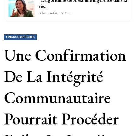
“L’algorithme de X est une ingérence dans la
vie…
Sébastien-Étienne Marechal
FINANCE-MARCHES
Une Confirmation
De La Intégrité
Communautaire
Pourrait Procéder