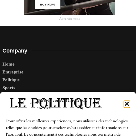
- Advertisement -
Company
Home
Entreprise
Politique
Sports
Tech
Gérer le consentement aux
Travail
cookies
Finance-Marches
Pour offrir les meilleures expériences, nous utilisons des technologies
telles que les cookies pour stocker et/ou accéder aux informations sur
Links
l'appareil. Le consentement à ces technologies nous permettra de