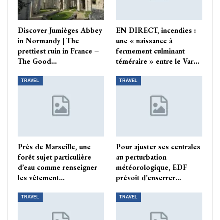
Discover Jumièges Abbey
EN DIRECT, incendies :
in Normandy | The
une « naissance à
prettiest ruin in France –
fermement culminant
The Good…
téméraire » entre le Var…
TRAVEL
TRAVEL
Près de Marseille, une
Pour ajuster ses centrales
forêt sujet particulière
au perturbation
d’eau comme renseigner
météorologique, EDF
les vêtement…
prévoit d’enserrer…
TRAVEL
TRAVEL