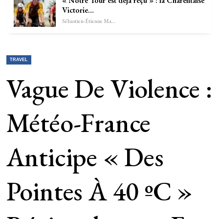
« Notre Tour est déjà reçu » : la Charentaise
Victorie…
Sébastien-Étienne Marechal
TRAVEL
Vague De Violence :
Météo-France
Anticipe « Des
Pointes À 40 ºC »