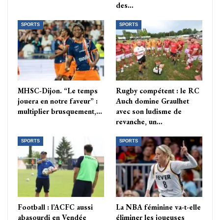
des…
SPORTS
SPORTS
MHSC-Dijon. “Le temps
Rugby compétent : le RC
jouera en notre faveur” :
Auch domine Graulhet
multiplier brusquement,…
avec son ludisme de
revanche, un…
SPORTS
SPORTS
Football : l’ACFC aussi
La NBA féminine va-t-elle
abasourdi en Vendée
éliminer les joueuses