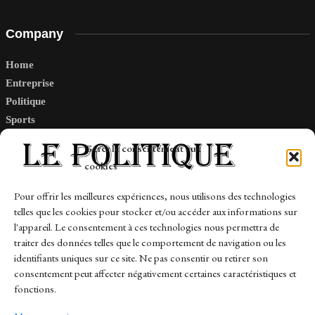
Company
Home
Entreprise
Politique
Sports
Tech
Gérer le consentement aux
Travail
cookies
Finance-Marches
Pour offrir les meilleures expériences, nous utilisons des technologies
telles que les cookies pour stocker et/ou accéder aux informations sur
Links
l'appareil. Le consentement à ces technologies nous permettra de
traiter des données telles que le comportement de navigation ou les
Contact
identifiants uniques sur ce site. Ne pas consentir ou retirer son
Sitemap
consentement peut affecter négativement certaines caractéristiques et
fonctions.