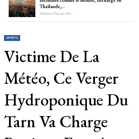
Incendies comme le monde, décharge en
Thaïlande,…
Sébastien-Étienne Marechal
SPORTS
Victime De La
Météo, Ce Verger
Hydroponique Du
Tarn Va Charge