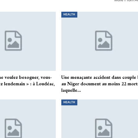
HEALTH
e voulez besogner, vous-
Une menaçante accident dans couple
ez lendemain » : à Loudéac,
au Niger document au moins 22 mort
laquelle…
HEALTH