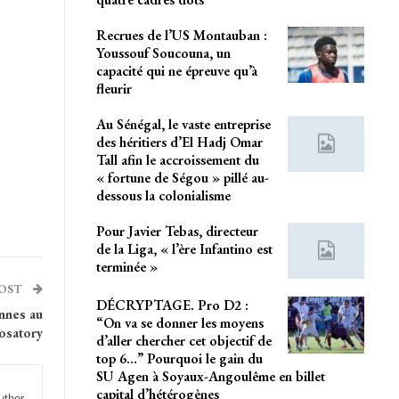
Recrues de l’US Montauban :
Youssouf Soucouna, un
capacité qui ne épreuve qu’à
fleurir
Au Sénégal, le vaste entreprise
des héritiers d’El Hadj Omar
Tall afin le accroissement du
« fortune de Ségou » pillé au-
dessous la colonialisme
Pour Javier Tebas, directeur
de la Liga, « l’ère Infantino est
terminée »
POST
DÉCRYPTAGE. Pro D2 :
ennes au
“On va se donner les moyens
osatory
d’aller chercher cet objectif de
top 6…” Pourquoi le gain du
SU Agen à Soyaux-Angoulême en billet
capital d’hétérogènes
uthor