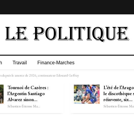
h
Travail
Finance-Marches
nts depuis le amorce de 2026, continuateur Edouard Geffray
Tournoi de Cazères :
L’été de l’Arago
l’Argentin Santiago
le discothèque 
Alvarez sinon…
réinvente, six…
Sébastien-Étienne Marechal
Séb