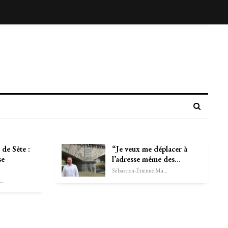
 de Sète :
“Je veux me déplacer à
se
l’adresse même des…
Sébastien-Étienne Marechal
astien-Étienne Marechal