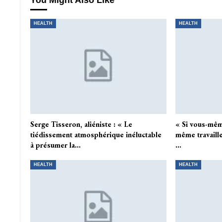
You Might Also Like
HEALTH
HEALTH
Serge Tisseron, aliéniste : « Le
« Si vous-mêm
tiédissement atmosphérique inéluctable
même travaill
à présumer la…
…
HEALTH
HEALTH