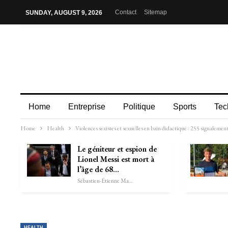
Contact
Sitemap
SUNDAY, AUGUST 9, 2026
Home
Entreprise
Politique
Sports
Tec
Home
Health
Violences sexistes et sexuelles en bain didactique : 255 signaleme
Le géniteur et espion de
Lionel Messi est mort à
l’âge de 68…
Sébastien-Étienne Marechal
HEALTH