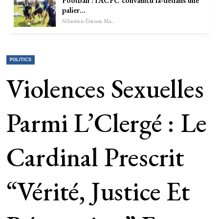
Football : l’ACFC convaincu là-dedans une
palier…
Sébastien-Étienne Marechal
POLITICS
Violences Sexuelles
Parmi L’Clergé : Le
Cardinal Prescrit
“vérité, Justice Et