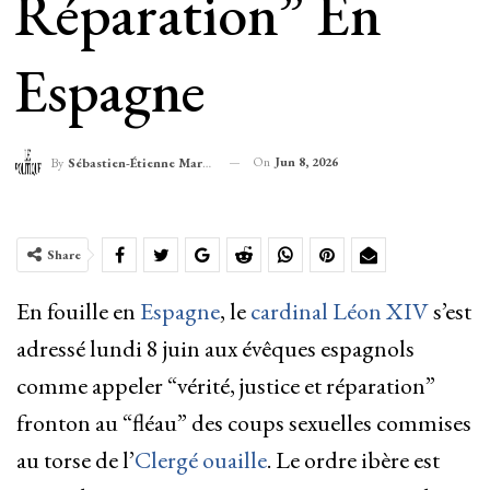
Réparation” En
Espagne
On
Jun 8, 2026
By
Sébastien-Étienne Marechal
Share
En fouille en
Espagne
, le
cardinal Léon XIV
s’est
adressé lundi 8 juin aux évêques espagnols
comme appeler “vérité, justice et réparation”
fronton au “fléau” des coups sexuelles commises
au torse de l’
Clergé ouaille
. Le ordre ibère est