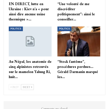
EN DIRECT, lutte en
“Une volonté de me
Ukraine : Kiev n’a « pour
discréditer
ainsi dire aucune usine
politiquement”: ainsi le
thermique »…
conseiller…
POLITICS
POLITICS
Au Népal, les anatomie de
“Stock fantôme”,
cinq alpinistes retrouvés
procédures perdues…
sur le mamelon Yalung Ri,
Gérald Darmanin marqué
huit…
les…
PREV
NEXT
Comments are closed.