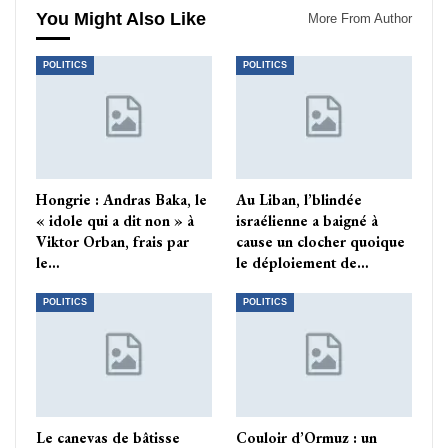
You Might Also Like
More From Author
POLITICS
POLITICS
Hongrie : Andras Baka, le
Au Liban, l’blindée
« idole qui a dit non » à
israélienne a baigné à
Viktor Orban, frais par
cause un clocher quoique
le…
le déploiement de…
POLITICS
POLITICS
Le canevas de bâtisse
Couloir d’Ormuz : un