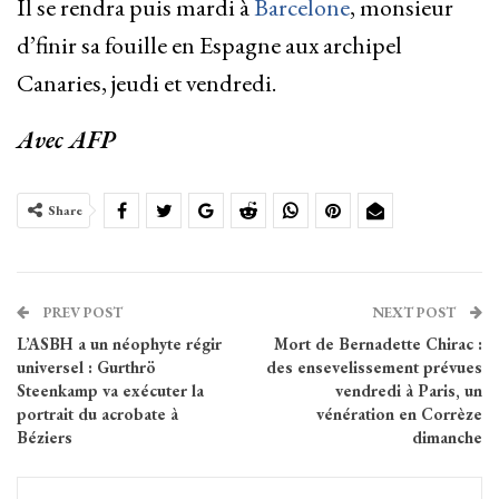
Il se rendra puis mardi à
Barcelone
, monsieur
d’finir sa fouille en Espagne aux archipel
Canaries, jeudi et vendredi.
Avec AFP
Share
PREV POST
NEXT POST
L’ASBH a un néophyte régir
Mort de Bernadette Chirac :
universel : Gurthrö
des ensevelissement prévues
Steenkamp va exécuter la
vendredi à Paris, un
portrait du acrobate à
vénération en Corrèze
Béziers
dimanche