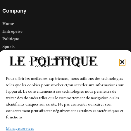
Company
Home
Entreprise
Politique
Sports
Tech
Gérer le consentement aux
Travail
cookies
Finance-Marches
Pour offrir les meilleures expériences, nous utilisons des technologies
telles que les cookies pour stocker et/ou accéder aux informations sur
Links
l'appareil. Le consentement à ces technologies nous permettra de
traiter des données telles que le comportement de navigation ou les
Contact
identifiants uniques sur ce site. Ne pas consentir ou retirer son
Sitemap
consentement peut affecter négativement certaines caractéristiques et
fonctions.
Manage services