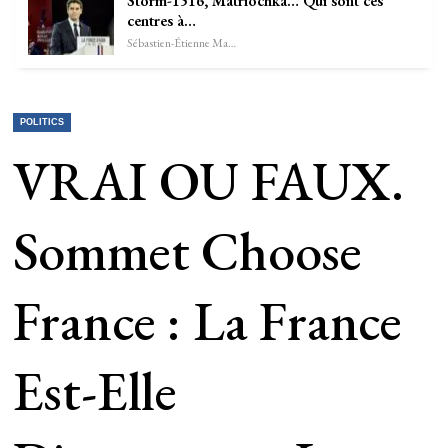
Storm-1516, Matriochka… Qui sont ces
centres à…
Sébastien-Étienne Marechal
POLITICS
VRAI OU FAUX.
Sommet Choose
France : La France
Est-Elle