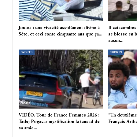
Joutes : une vivacité assidûment divine à
Il catacombes
Sète, et ceci conte cinquante ans que ça…
se blesse en 
aucun…
SPORTS
SPORTS
VIDÉO. Tour de France Femmes 2026 :
“Un deuxième s
Tadej Pogacar mystification la tansad de
Français Arthu
sa amie…