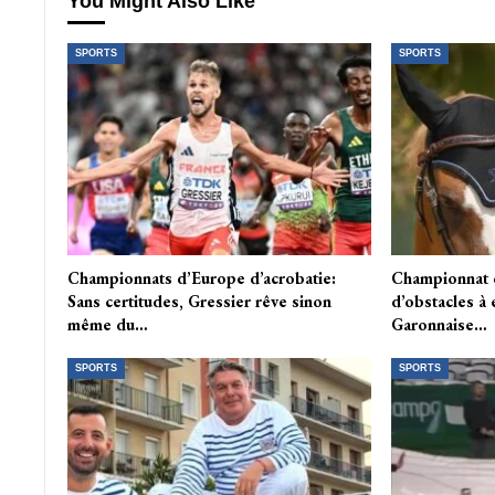
You Might Also Like
SPORTS
SPORTS
Championnats d’Europe d’acrobatie:
Championnat 
Sans certitudes, Gressier rêve sinon
d’obstacles à 
même du…
Garonnaise…
SPORTS
SPORTS