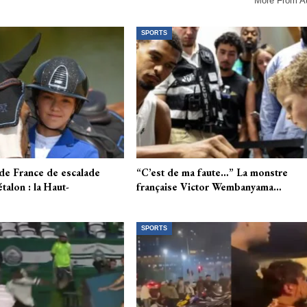
More From A
SPORTS
de France de escalade
“C’est de ma faute…” La monstre
étalon : la Haut-
française Victor Wembanyama…
SPORTS