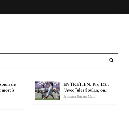
espion de
ENTRETIEN. Pro D2 :
t mort à
“Avec Jules Soulan, on…
Sébastien-Étienne Marechal
astien-Étienne Marechal