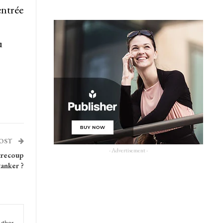
entrée
u
POST
- Advertisement -
trecoup
tanker ?