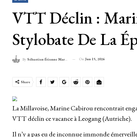
VTT Déclin : Mari
Stylobate De La É
On
Jun 15, 2026
By
Sébastien-Étienne Marechal
Share
La Millavoise, Marine Cabirou rencontrait eng
VTT déclin ce vacance à Leogang (Autriche).
Il n’y a pas eu de inconnue immonde émerveill