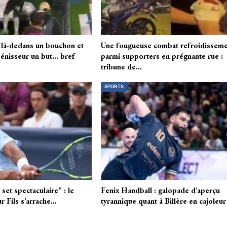
 là-dedans un bouchon et
Une fougueuse combat refroidissem
bénisseur un but… bref
parmi supporters en prégnante rue :
tribune de…
SPORTS
et spectaculaire” : le
Fenix Handball : galopade d’aperçu
r Fils s’arrache…
tyrannique quant à Billère en cajoleur