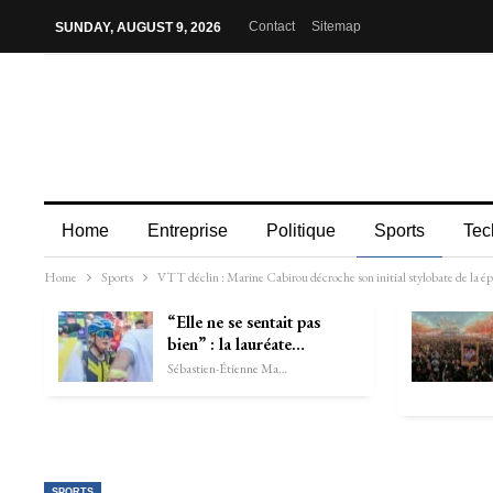
Contact
Sitemap
SUNDAY, AUGUST 9, 2026
Home
Entreprise
Politique
Sports
Tec
Home
Sports
VTT déclin : Marine Cabirou décroche son initial stylobate de la 
“Elle ne se sentait pas
bien” : la lauréate…
Sébastien-Étienne Marechal
SPORTS