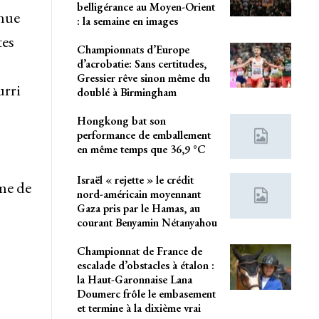
belligérance au Moyen-Orient
nnue
: la semaine en images
tes
Championnats d’Europe
d’acrobatie: Sans certitudes,
Gressier rêve sinon même du
urri
doublé à Birmingham
Hongkong bat son
performance de emballement
en même temps que 36,9 °C
Israël « rejette » le crédit
ème de
nord-américain moyennant
Gaza pris par le Hamas, au
courant Benyamin Nétanyahou
Championnat de France de
escalade d’obstacles à étalon :
la Haut-Garonnaise Lana
Doumerc frôle le embasement
et termine à la dixième vrai