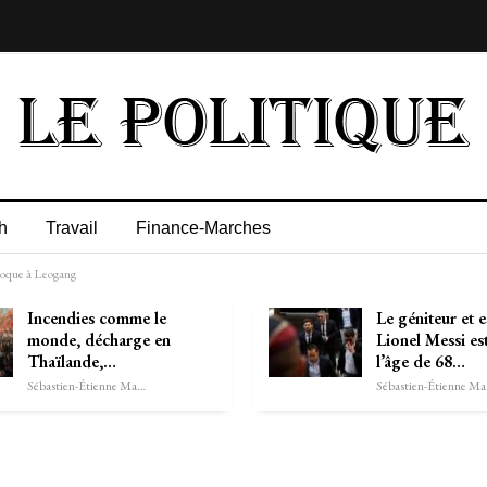
h
Travail
Finance-Marches
époque à Leogang
Incendies comme le
Le géniteur et 
monde, décharge en
Lionel Messi es
Thaïlande,…
l’âge de 68…
Sébastien-Étienne Marechal
Séb