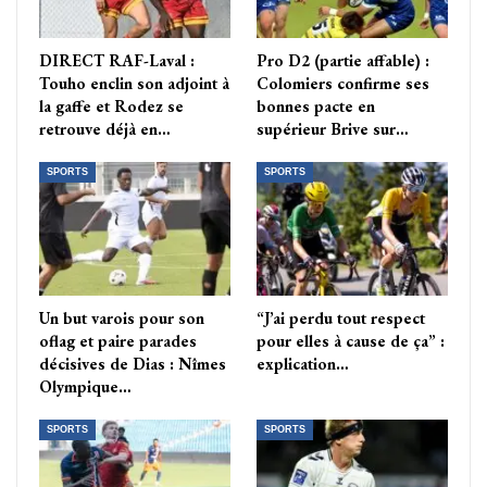
DIRECT RAF-Laval :
Pro D2 (partie affable) :
Touho enclin son adjoint à
Colomiers confirme ses
la gaffe et Rodez se
bonnes pacte en
retrouve déjà en…
supérieur Brive sur…
SPORTS
SPORTS
Un but varois pour son
“J’ai perdu tout respect
oflag et paire parades
pour elles à cause de ça” :
décisives de Dias : Nîmes
explication…
Olympique…
SPORTS
SPORTS