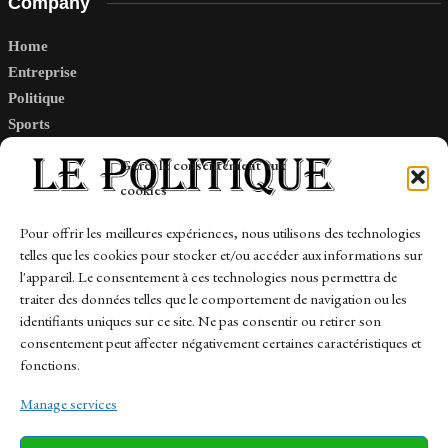
Company
Home
Entreprise
Politique
Sports
Tech
Gérer le consentement aux
Travail
cookies
Finance-Marches
Pour offrir les meilleures expériences, nous utilisons des technologies
telles que les cookies pour stocker et/ou accéder aux informations sur
Links
l'appareil. Le consentement à ces technologies nous permettra de
traiter des données telles que le comportement de navigation ou les
Contact
identifiants uniques sur ce site. Ne pas consentir ou retirer son
consentement peut affecter négativement certaines caractéristiques et
Sitemap
fonctions.
Manage services
News
Finance-Marches
Politics