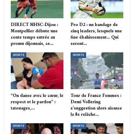
DIRECT MHSC-Dijon :
Pro D2 : un bandage de
Montpellier débute une
cinq leaders, lesquels une
conte temps entrée au
fine ébahissement… Qui
promu dijonnais, ce…
seront…
SPORTS
SPORTS
“On danse avec le cœur, le
Tour de France Femmes :
respect et le pardon” :
Demi Vollering
tatouages,…
s’suggestion alors aisance
la 8e relâche…
SPORTS
SPORTS