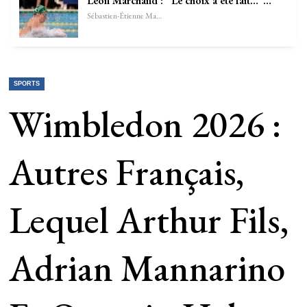
Léon Marchand : “Le choix a été fait…”…
Sébastien-Étienne Marechal
SPORTS
Wimbledon 2026 :
Autres Français,
Lequel Arthur Fils,
Adrian Mannarino