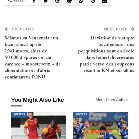
Share
PREV POST
NEXT POST
Séismes au Venezuela : un
Déviation de viatique
bizut check-up de
occidentaux : des
1943 morts, alors de
perquisitions sont en école
50 000 disparues et un
dans lequel divergentes
carence « monstrueux » de
patrie verso des soupçons
alimentation et d’abris,
visant le RN et ses alliés
continuateur l’ONU
You Might Also Like
More From Author
SPORTS
SPORTS