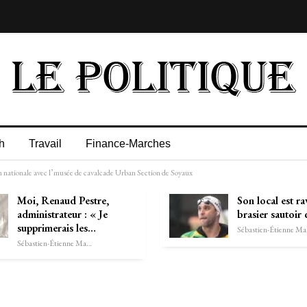
h
Travail
Finance-Marches
ion nationale avec l’musée de cavalcade Urban Section de Soyaux
Moi, Renaud Pestre,
Son local est ra
administrateur : « Je
brasier sautoir 
supprimerais les…
Séb
Sébastien-Étienne Marechal