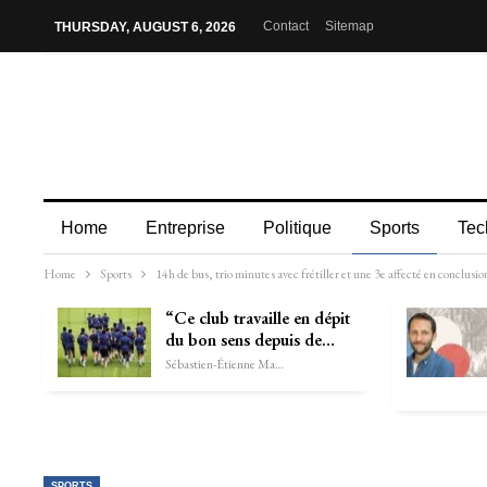
Contact
Sitemap
THURSDAY, AUGUST 6, 2026
Home
Entreprise
Politique
Sports
Tec
Home
Sports
14h de bus, trio minutes avec frétiller et une 3e affecté en conclus
“Ce club travaille en dépit
du bon sens depuis de…
Sébastien-Étienne Marechal
SPORTS