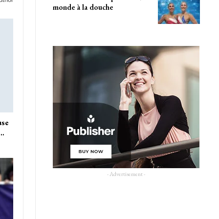
monde à la douche
use
u…
- Advertisement -