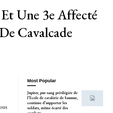
 Et Une 3e Affecté
 De Cavalcade
Most Popular
Jupiter, pur-sang privilégiée de
l’Ecole de cavalerie de Saumur,
continue d’supporter les
nous
soldats, même écarté des
combats