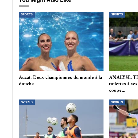
You Might Also Like
SPORTS
SPORTS
Auzat. Deux championnes du monde à la
ANALYSE. TFC
douche
toilettes à s
coupe…
SPORTS
SPORTS