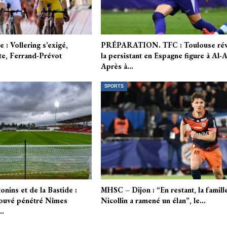
 : Vollering s’exigé,
PRÉPARATION. TFC : Toulouse rév
te, Ferrand-Prévot
la persistant en Espagne figure à Al-A
Après à…
SPORTS
nins et de la Bastide :
MHSC – Dijon : “En restant, la famill
rouvé pénétré Nîmes
Nicollin a ramené un élan”, le…
t…