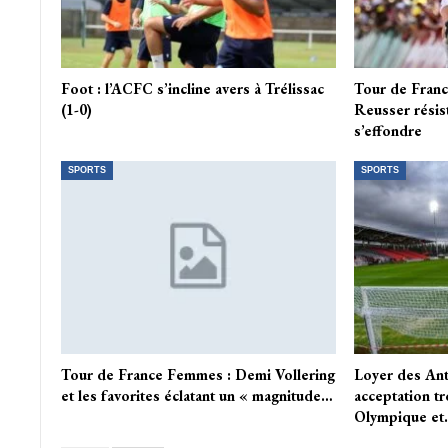
Foot : l’ACFC s’incline avers à Trélissac
Tour de France
(1-0)
Reusser résis
s’effondre
SPORTS
SPORTS
Tour de France Femmes : Demi Vollering
Loyer des Anto
et les favorites éclatant un « magnitude…
acceptation t
Olympique e