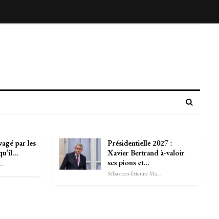
vagé par les
Présidentielle 2027 :
qu’il…
Xavier Bertrand à-valoir
ses pions et…
astien-Étienne Marechal
Sébastien-Étienne Marechal