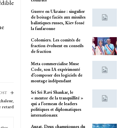
édible
Guerre en Ukraine : singulier
de boisage faciès aux missiles
balistiques russes, Kiev fossé
ue
la fanfaronne
Colomiers. Les comités de
fraction évoluent en conseils
de fraction
Meta commercialise Muse
Code, son IA expérimenté
d’composer des logiciels de
montage indépendant
Sri Sri Ravi Shankar, le
POST
« mentor de la tranquillité »
chaleur,
qui a l’ormeau de leaders
e retard
politiques et diplomatiques
internationaux
Auzat. Deux championnes du
uthor