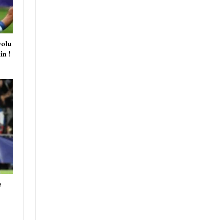
olu
in !
e