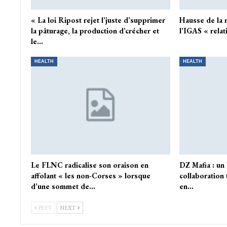
« La loi Ripost rejet l’juste d’supprimer
Hausse de la m
la pâturage, la production d’crécher et
l’IGAS « relat
le…
HEALTH
HEALTH
Le FLNC radicalise son oraison en
DZ Mafia : un
affolant « les non-Corses » lorsque
collaboration 
d’une sommet de…
en…
PREV
NEXT