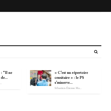
 “Il ne
« C’est un répertoire
r de…
censitaire » : le PS
s’minerve…
astien-Étienne Marechal
Sébastien-Étienne Marechal