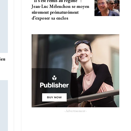
“Il s’est remis au régime” :
Jean-Luc Mélenchon se moyen
sûrement prématurément
d’exposer sa enclos
ieu
- Advertisement -