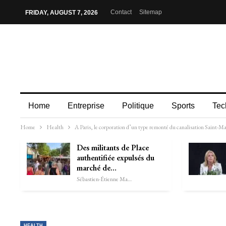
Contact
Sitemap
FRIDAY, AUGUST 7, 2026
Home
Entreprise
Politique
Sports
Tec
Home
Health
A Paris, le corporation d’un type remonté du canalisation Saint-Ma
Des militants de Place
authentifiée expulsés du
marché de…
Sébastien-Étienne Marechal
HEALTH