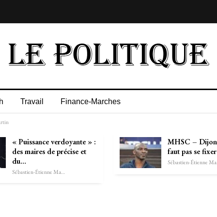
h
Travail
Finance-Marches
rtin
« Puissance verdoyante » :
MHSC – Dijon :
des maires de précise et
faut pas se fixe
du…
Séb
Sébastien-Étienne Marechal