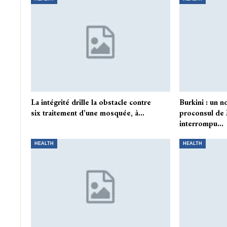
La intégrité drille la obstacle contre
Burkini : un n
six traitement d’une mosquée, à…
proconsul de
interrompu…
HEALTH
HEALTH