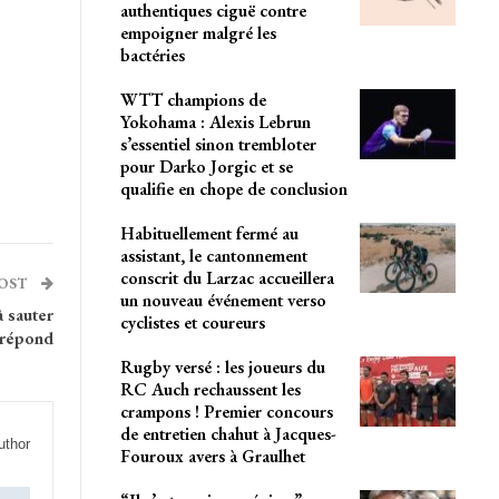
authentiques ciguë contre
empoigner malgré les
bactéries
WTT champions de
Yokohama : Alexis Lebrun
s’essentiel sinon trembloter
pour Darko Jorgic et se
qualifie en chope de conclusion
Habituellement fermé au
assistant, le cantonnement
conscrit du Larzac accueillera
POST
un nouveau événement verso
 sauter
cyclistes et coureurs
i répond
Rugby versé : les joueurs du
RC Auch rechaussent les
crampons ! Premier concours
de entretien chahut à Jacques-
uthor
Fouroux avers à Graulhet