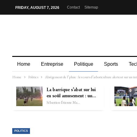
Contact
Sitemap
FRIDAY, AUGUST 7, 2026
Home
Entreprise
Politique
Sports
Tec
Home
Politics
Abrègement de l’pluie : les cours d’arboriculture alertent sur un in
La barrique s’abat sur lui
en soûl amusement : un…
Sébastien-Étienne Marechal
POLITICS