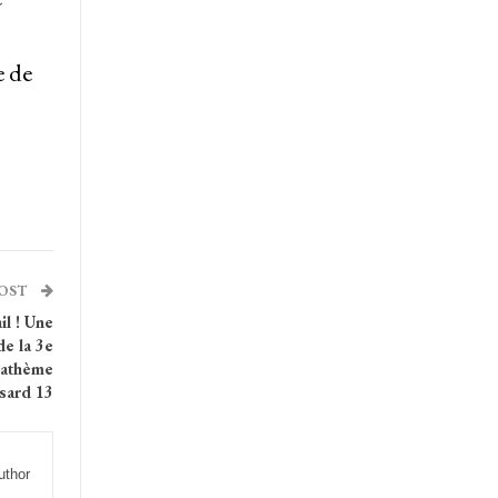
e de
POST
l ! Une
de la 3e
anathème
sard 13
uthor