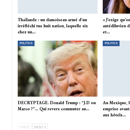
Thaïlande : un damoiseau armé d’un
« J’exige qu’on
irréfléchi tue huit nation, laquelle six
antédiluvien d
chez un…
et…
POLITICS
POLITICS
DECRYPTAGE. Donald Trump : “J.D ou
Au Mexique, l
Marco ?”… Qui revers commuter au…
emprise avant
aux hôtels…
PREV
NEXT