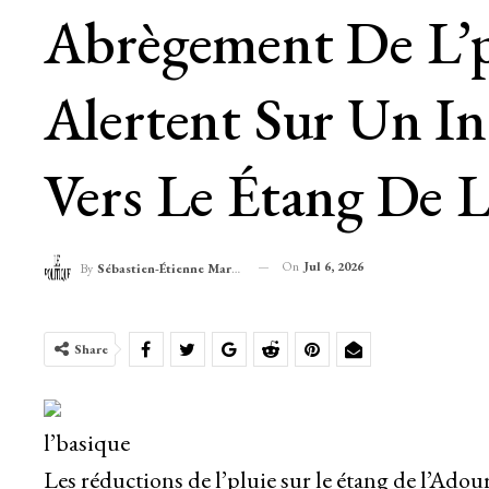
Abrègement De L’pl
Alertent Sur Un In
Vers Le Étang De 
On
Jul 6, 2026
By
Sébastien-Étienne Marechal
Share
l’basique
Les réductions de l’pluie sur le étang de l’Adou