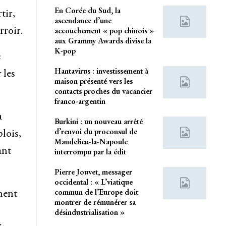
En Corée du Sud, la
tir,
ascendance d’une
rroir.
accouchement « pop chinois »
aux Grammy Awards divise la
K-pop
e
 les
Hantavirus : investissement à
maison présenté vers les
contacts proches du vacancier
franco-argentin
à
Burkini : un nouveau arrêté
lois,
d’renvoi du proconsul de
Mandelieu-la-Napoule
ant
interrompu par la édit
Pierre Jouvet, messager
occidental : « L’viatique
ment
commun de l’Europe doit
montrer de rémunérer sa
désindustrialisation »