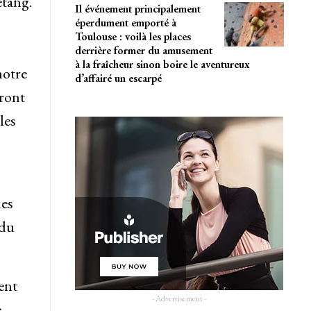
étang.
Il événement principalement
éperdument emporté à
Toulouse : voilà les places
derrière former du amusement
à la fraîcheur sinon boire le aventureux
notre
d’affairé un escarpé
eront
les
des
 du
ent
- Advertisement -
e