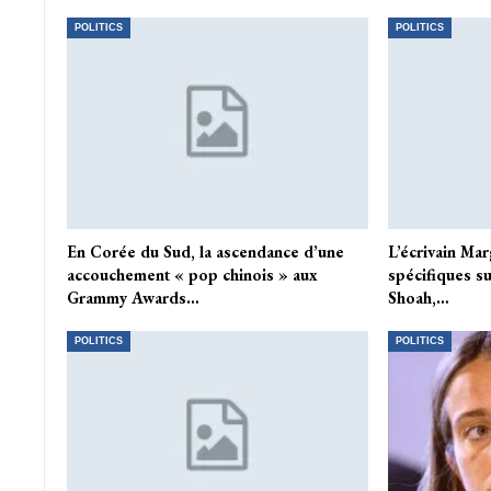
POLITICS
POLITICS
En Corée du Sud, la ascendance d’une
L’écrivain Mar
accouchement « pop chinois » aux
spécifiques su
Grammy Awards…
Shoah,…
POLITICS
POLITICS