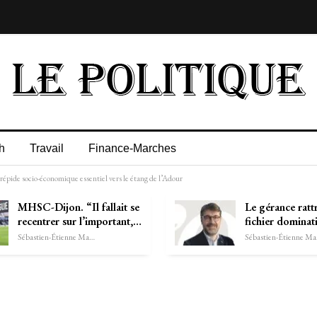
h
Travail
Finance-Marches
trépide socio-économique essentiel vers le étang de l’Adour
MHSC-Dijon. “Il fallait se
Le gérance ratt
recentrer sur l’important,…
fichier dominat
Sébastien-Étienne Marechal
Séb