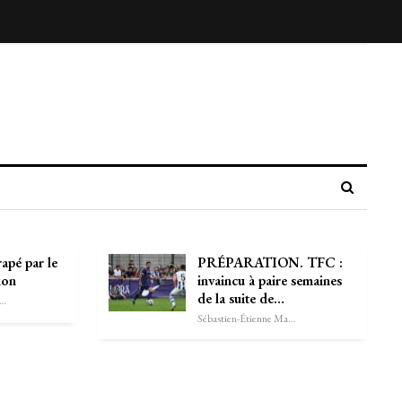
rapé par le
PRÉPARATION. TFC :
ion
invaincu à paire semaines
de la suite de…
astien-Étienne Marechal
Sébastien-Étienne Marechal