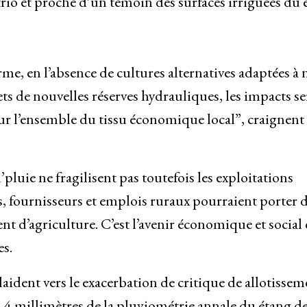
rio et proche d’un témoin des surfaces irriguées du 
rme, en l’absence de cultures alternatives adaptées à 
s de nouvelles réserves hydrauliques, les impacts s
ur l’ensemble du tissu économique local”, craignent 
luie ne fragilisent pas toutefois les exploitations
s, fournisseurs et emplois ruraux pourraient porter 
ent d’agriculture. C’est l’avenir économique et social
es.
laident vers le exacerbation de critique de allotissem
 3 à 4 millimètres de la pluviométrie annale du étang d