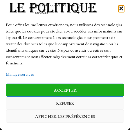
Tech
Gérer le consentement aux
Travail
cookies
Finance-Marches
Pour offrir les meilleures expériences, nous utilisons des technologies
telles que les cookies pour stocker et/ou accéder aux informations sur
Links
l'appareil. Le consentement à ces technologies nous permettra de
traiter des données telles que le comportement de navigation ou les
Contact
identifiants uniques sur ce site. Ne pas consentir ou retirer son
Sitemap
consentement peut affecter négativement certaines caractéristiques et
fonctions.
Manage services
News
Finance-Marches
Politics
ACCEPTER
Business
Tech
Health
Sports
Travel
REFUSER
AFFICHER LES PRÉFÉRENCES
© 1997-2026 - lepolitique.net. All Rights Reserved.