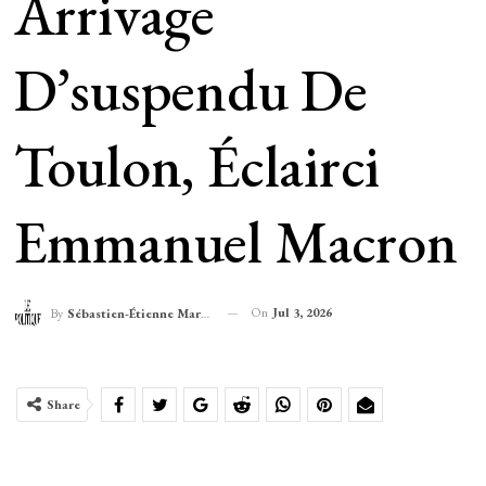
Arrivage
D’suspendu De
Toulon, Éclairci
Emmanuel Macron
On
Jul 3, 2026
By
Sébastien-Étienne Marechal
Share