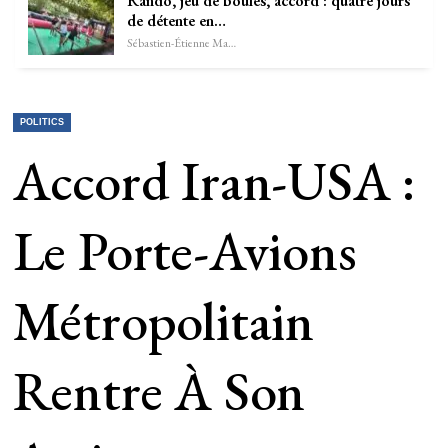
Rando, jeu de boules, accord : quatre jours
de détente en…
Sébastien-Étienne Marechal
POLITICS
Accord Iran-USA :
Le Porte-Avions
Métropolitain
Rentre À Son