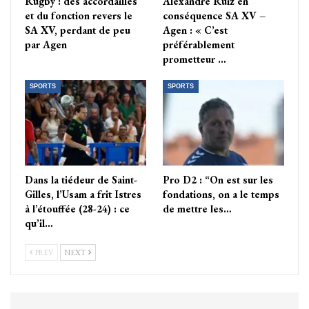
Rugby : des accordailles
Alexandre Ruiz en
et du fonction revers le
conséquence SA XV –
SA XV, perdant de peu
Agen : « C’est
par Agen
préférablement
prometteur …
SPORTS
SPORTS
Dans la tiédeur de Saint-
Pro D2 : “On est sur les
Gilles, l’Usam a frit Istres
fondations, on a le temps
à l’étouffée (28-24) : ce
de mettre les…
qu’il…
PREV
NEXT