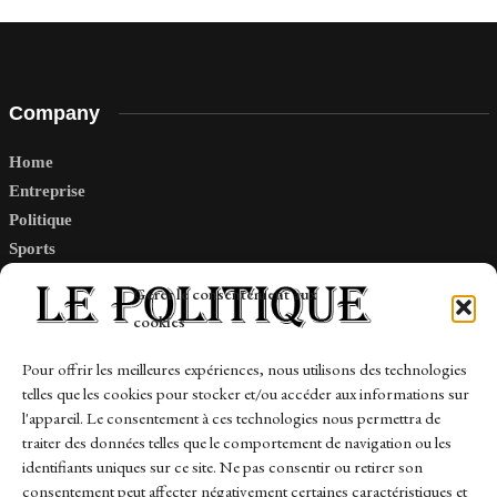
Company
Home
Entreprise
Politique
Sports
Tech
Gérer le consentement aux
Travail
cookies
Finance-Marches
Pour offrir les meilleures expériences, nous utilisons des technologies
telles que les cookies pour stocker et/ou accéder aux informations sur
Links
l'appareil. Le consentement à ces technologies nous permettra de
traiter des données telles que le comportement de navigation ou les
Contact
identifiants uniques sur ce site. Ne pas consentir ou retirer son
Sitemap
consentement peut affecter négativement certaines caractéristiques et