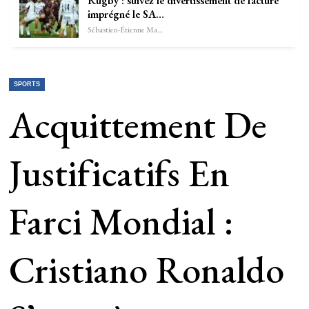
Rugby : suivez le divertissement de facture
imprégné le SA…
Sébastien-Étienne Marechal
SPORTS
Acquittement De
Justificatifs En
Farci Mondial :
Cristiano Ronaldo