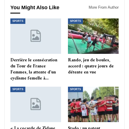
You Might Also Like
More From Author
SPORTS
SPORTS
Derrière le consécration
Rando, jeu de boules,
du Tour de France
accord : quatre jours de
Femmes, la attente d’un
détente en vue
cyclisme femelle à…
SPORTS
SPORTS
« La cocarde de Zidane
Stado : un patent