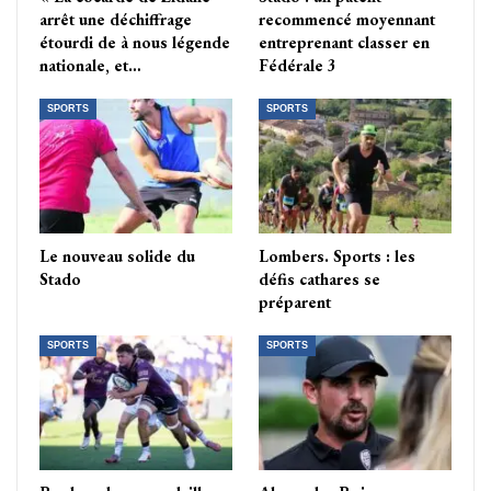
arrêt une déchiffrage
recommencé moyennant
étourdi de à nous légende
entreprenant classer en
nationale, et…
Fédérale 3
SPORTS
SPORTS
Le nouveau solide du
Lombers. Sports : les
Stado
défis cathares se
préparent
SPORTS
SPORTS