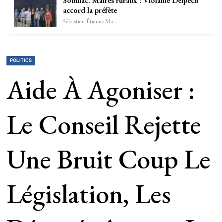
Souillac. Maires ruraux : Violaine Delpech
accord la préfète
Sébastien-Étienne Marechal
POLITICS
Aide À Agoniser :
Le Conseil Rejette
Une Bruit Coup Le
Législation, Les