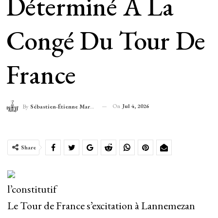
Déterminé À La
Congé Du Tour De
France
On
Jul 4, 2026
By
Sébastien-Étienne Marechal
Share
l’constitutif
Le Tour de France s’excitation à Lannemezan