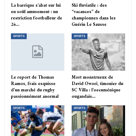
La barrique s’abat sur lui
Ski fluviatile : des
en soûl amusement : un
“vacances” de
restriction footballeur de
championnes dans les
24…
Guérin Le Sausse
SPORTS
SPORTS
Le report de Thomas
Mort monstrueux de
Ramos, frais esquisse
David Owori, timonier du
d’un marché du rugby
SC Villa : l’oecuménique
passionnément anormal
ougandais…
SPORTS
SPORTS