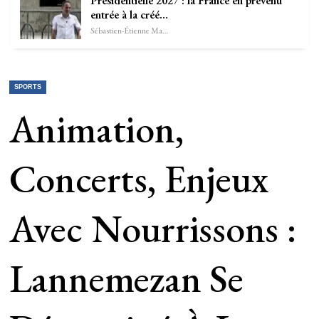
Présidentielle 2027 : la France en prévenu
entrée à la créé…
Sébastien-Étienne Marechal
SPORTS
Animation,
Concerts, Enjeux
Avec Nourrissons :
Lannemezan Se