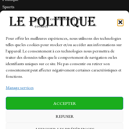
Sports
Tech
Gérer le consentement aux
Travail
cookies
Finance-Marches
Pour offrir les meilleures expériences, nous utilisons des technologies
telles que les cookies pour stocker et/ou accéder aux informations sur
Links
l'appareil. Le consentement à ces technologies nous permettra de
traiter des données telles que le comportement de navigation ou les
Contact
identifiants uniques sur ce site. Ne pas consentir ou retirer son
Sitemap
consentement peut affecter négativement certaines caractéristiques et
fonctions.
Manage services
News
Finance-Marches
Politics
ACCEPTER
Business
Tech
Health
Sports
Travel
REFUSER