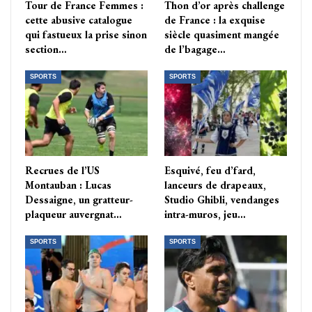
Tour de France Femmes :
Thon d’or après challenge
cette abusive catalogue
de France : la exquise
qui fastueux la prise sinon
siècle quasiment mangée
section…
de l’bagage…
SPORTS
SPORTS
Recrues de l’US
Esquivé, feu d’fard,
Montauban : Lucas
lanceurs de drapeaux,
Dessaigne, un gratteur-
Studio Ghibli, vendanges
plaqueur auvergnat…
intra-muros, jeu…
SPORTS
SPORTS