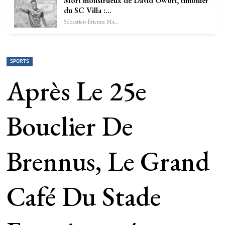
Mort monstrueux de David Owori, timonier
du SC Villa :…
Sébastien-Étienne Marechal
SPORTS
Après Le 25e
Bouclier De
Brennus, Le Grand
Café Du Stade