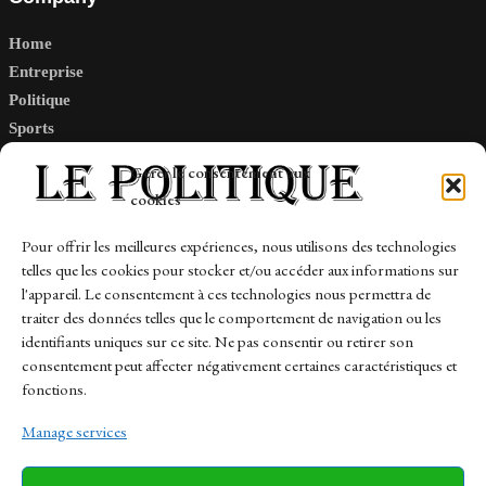
Home
Entreprise
Politique
Sports
Tech
Gérer le consentement aux
Travail
cookies
Finance-Marches
Pour offrir les meilleures expériences, nous utilisons des technologies
telles que les cookies pour stocker et/ou accéder aux informations sur
Links
l'appareil. Le consentement à ces technologies nous permettra de
traiter des données telles que le comportement de navigation ou les
Contact
identifiants uniques sur ce site. Ne pas consentir ou retirer son
consentement peut affecter négativement certaines caractéristiques et
Sitemap
fonctions.
Manage services
News
Finance-Marches
Politics