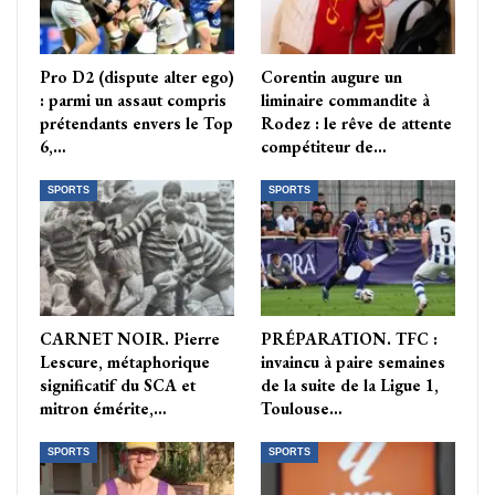
Pro D2 (dispute alter ego)
Corentin augure un
: parmi un assaut compris
liminaire commandite à
prétendants envers le Top
Rodez : le rêve de attente
6,…
compétiteur de…
SPORTS
SPORTS
CARNET NOIR. Pierre
PRÉPARATION. TFC :
Lescure, métaphorique
invaincu à paire semaines
significatif du SCA et
de la suite de la Ligue 1,
mitron émérite,…
Toulouse…
SPORTS
SPORTS