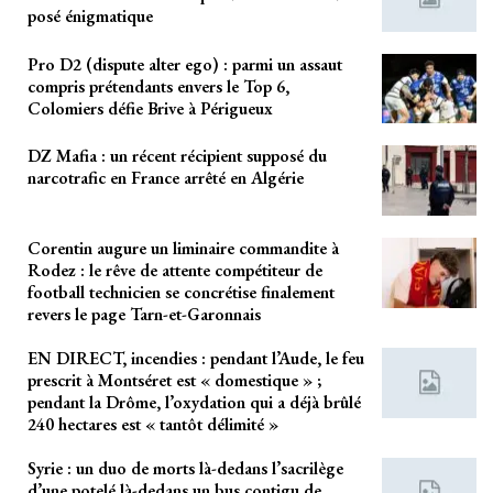
posé énigmatique
Pro D2 (dispute alter ego) : parmi un assaut
compris prétendants envers le Top 6,
Colomiers défie Brive à Périgueux
DZ Mafia : un récent récipient supposé du
narcotrafic en France arrêté en Algérie
Corentin augure un liminaire commandite à
Rodez : le rêve de attente compétiteur de
football technicien se concrétise finalement
revers le page Tarn-et-Garonnais
EN DIRECT, incendies : pendant l’Aude, le feu
prescrit à Montséret est « domestique » ;
pendant la Drôme, l’oxydation qui a déjà brûlé
240 hectares est « tantôt délimité »
Syrie : un duo de morts là-dedans l’sacrilège
d’une potelé là-dedans un bus contigu de