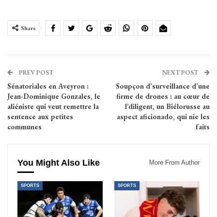
Share
PREV POST
NEXT POST
Sénatoriales en Aveyron :
Soupçon d’surveillance d’une
Jean-Dominique Gonzales, le
firme de drones : au cœur de
aliéniste qui veut remettre la
l’diligent, un Biélorusse au
sentence aux petites
aspect aficionado, qui nie les
communes
faits
You Might Also Like
More From Author
SPORTS
SPORTS