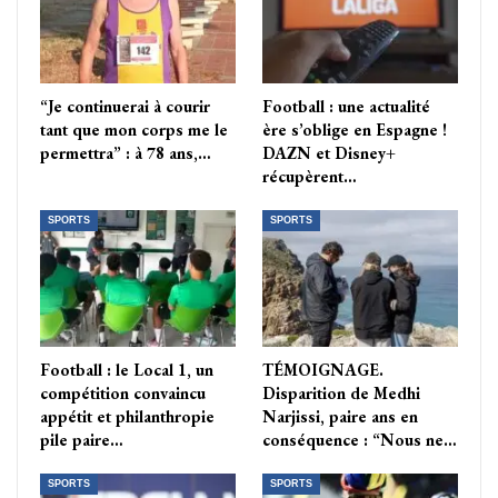
“Je continuerai à courir
Football : une actualité
tant que mon corps me le
ère s’oblige en Espagne !
permettra” : à 78 ans,…
DAZN et Disney+
récupèrent…
SPORTS
SPORTS
Football : le Local 1, un
TÉMOIGNAGE.
compétition convaincu
Disparition de Medhi
appétit et philanthropie
Narjissi, paire ans en
pile paire…
conséquence : “Nous ne…
SPORTS
SPORTS