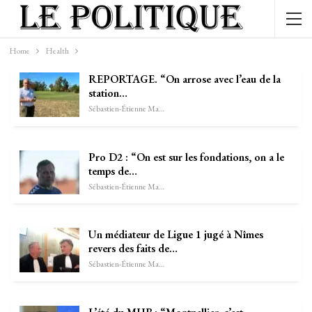
Home
Health
REPORTAGE. “On arrose avec l’eau de la
station…
Sébastien-Étienne Marechal
Pro D2 : “On est sur les fondations, on a le
temps de…
Sébastien-Étienne Marechal
Un médiateur de Ligue 1 jugé à Nîmes
revers des faits de…
Sébastien-Étienne Marechal