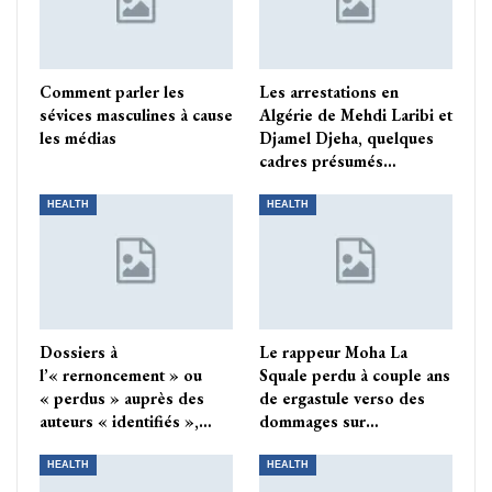
Comment parler les
Les arrestations en
sévices masculines à cause
Algérie de Mehdi Laribi et
les médias
Djamel Djeha, quelques
cadres présumés…
HEALTH
HEALTH
Dossiers à
Le rappeur Moha La
l’« rernoncement » ou
Squale perdu à couple ans
« perdus » auprès des
de ergastule verso des
auteurs « identifiés »,…
dommages sur…
HEALTH
HEALTH