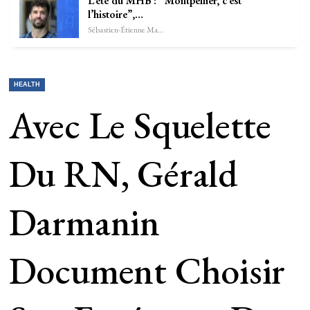
L’été du MHB : “Montpellier, c’est
l’histoire”,…
Sébastien-Étienne Marechal
HEALTH
Avec Le Squelette
Du RN, Gérald
Darmanin
Document Choisir