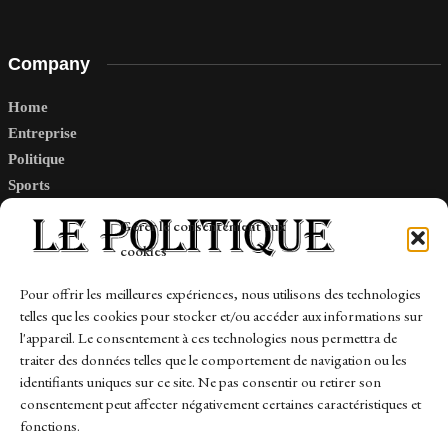
Company
Home
Entreprise
Politique
Sports
Tech
Gérer le consentement aux
Travail
cookies
Finance-Marches
Pour offrir les meilleures expériences, nous utilisons des technologies
telles que les cookies pour stocker et/ou accéder aux informations sur
Links
l'appareil. Le consentement à ces technologies nous permettra de
traiter des données telles que le comportement de navigation ou les
Contact
identifiants uniques sur ce site. Ne pas consentir ou retirer son
consentement peut affecter négativement certaines caractéristiques et
Sitemap
fonctions.