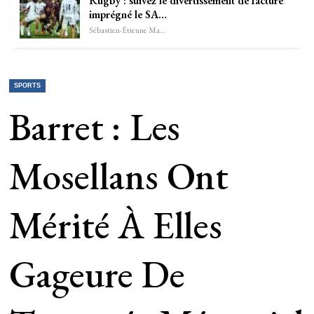
Rugby : suivez le divertissement de facture
imprégné le SA…
Sébastien-Étienne Marechal
SPORTS
Barret : Les
Mosellans Ont
Mérité À Elles
Gageure De