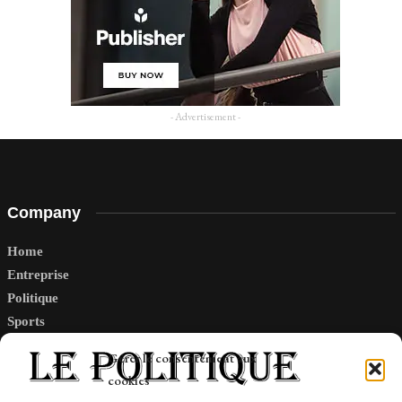
- Advertisement -
Company
Home
Entreprise
Politique
Sports
Tech
Gérer le consentement aux
Travail
cookies
Finance-Marches