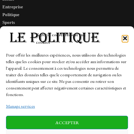
Entreprise
Politique
Sports
Tech
Gérer le consentement aux
Travail
cookies
Finance-Marches
Pour offrir les meilleures expériences, nous utilisons des technologies
telles que les cookies pour stocker et/ou accéder aux informations sur
Links
l'appareil. Le consentement à ces technologies nous permettra de
traiter des données telles que le comportement de navigation ou les
Contact
identifiants uniques sur ce site. Ne pas consentir ou retirer son
consentement peut affecter négativement certaines caractéristiques et
Sitemap
fonctions.
Manage services
News
Finance-Marches
Politics
ACCEPTER
Business
Tech
Health
Sports
Travel