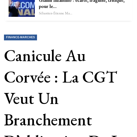
Gianni Infantino : écarté, fragilisé, critiqué,
pour le…
Sébastien-Étienne Marechal
FINANCE-MARCHES
Canicule Au
Corvée : La CGT
Veut Un
Branchement