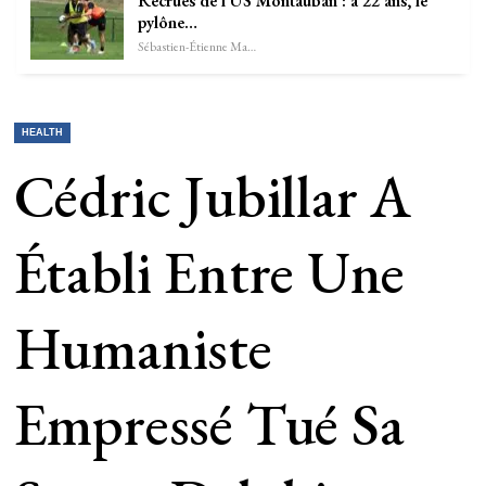
Recrues de l’US Montauban : à 22 ans, le
pylône…
Sébastien-Étienne Marechal
HEALTH
Cédric Jubillar A
Établi Entre Une
Humaniste
Empressé Tué Sa