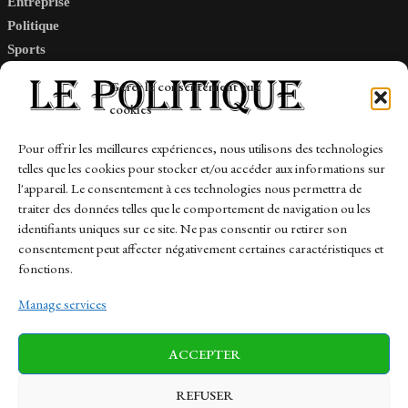
Entreprise
Politique
Sports
Tech
Gérer le consentement aux
Travail
cookies
Finance-Marches
Pour offrir les meilleures expériences, nous utilisons des technologies
telles que les cookies pour stocker et/ou accéder aux informations sur
Links
l'appareil. Le consentement à ces technologies nous permettra de
traiter des données telles que le comportement de navigation ou les
Contact
identifiants uniques sur ce site. Ne pas consentir ou retirer son
consentement peut affecter négativement certaines caractéristiques et
Sitemap
fonctions.
Manage services
News
Finance-Marches
Politics
ACCEPTER
Business
Tech
Health
Sports
Travel
REFUSER