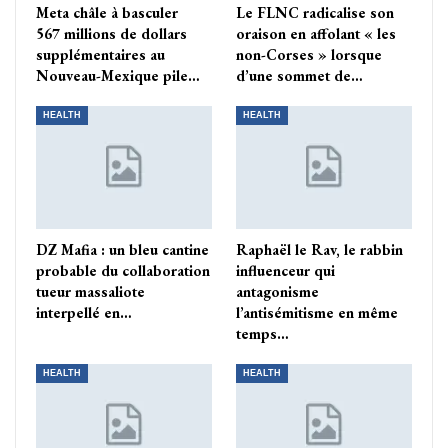
Meta châle à basculer
Le FLNC radicalise son
567 millions de dollars
oraison en affolant « les
supplémentaires au
non-Corses » lorsque
Nouveau-Mexique pile…
d’une sommet de…
HEALTH
HEALTH
DZ Mafia : un bleu cantine
Raphaël le Rav, le rabbin
probable du collaboration
influenceur qui
tueur massaliote
antagonisme
interpellé en…
l’antisémitisme en même
temps…
HEALTH
HEALTH