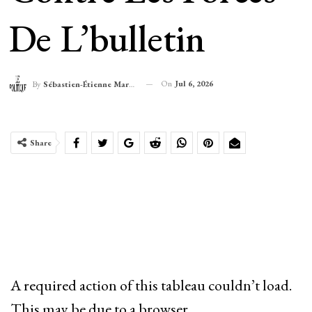
De L’bulletin
On
Jul 6, 2026
By
Sébastien-Étienne Marechal
Share
A required action of this tableau couldn’t load.
This may be due to a browser