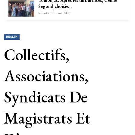
Toulonjac. Après les turbulences, Céline
Segond choisie…
Sébastien-Étienne Marechal
HEALTH
Collectifs,
Associations,
Syndicats De
Magistrats Et