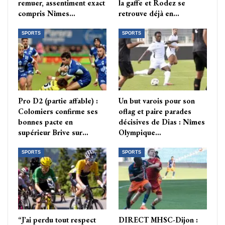
remuer, assentiment exact
la gaffe et Rodez se
compris Nîmes…
retrouve déjà en…
SPORTS
SPORTS
Pro D2 (partie affable) :
Un but varois pour son
Colomiers confirme ses
oflag et paire parades
bonnes pacte en
décisives de Dias : Nîmes
supérieur Brive sur…
Olympique…
SPORTS
SPORTS
“J’ai perdu tout respect
DIRECT MHSC-Dijon :