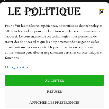
Tech
Gérer le consentement aux
Travail
cookies
Finance-Marches
Pour offrir les meilleures expériences, nous utilisons des technologies
telles que les cookies pour stocker et/ou accéder aux informations sur
Links
l'appareil. Le consentement à ces technologies nous permettra de
traiter des données telles que le comportement de navigation ou les
Contact
identifiants uniques sur ce site. Ne pas consentir ou retirer son
Sitemap
consentement peut affecter négativement certaines caractéristiques et
fonctions.
Manage services
News
Finance-Marches
Politics
ACCEPTER
Business
Tech
Health
Sports
Travel
REFUSER
AFFICHER LES PRÉFÉRENCES
© 1997-2026 - lepolitique.net. All Rights Reserved.