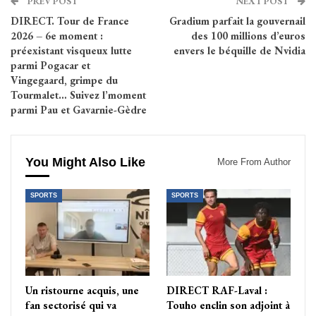
PREV POST
NEXT POST
DIRECT. Tour de France
Gradium parfait la gouvernail
2026 – 6e moment :
des 100 millions d’euros
préexistant visqueux lutte
envers le béquille de Nvidia
parmi Pogacar et
Vingegaard, grimpe du
Tourmalet… Suivez l’moment
parmi Pau et Gavarnie-Gèdre
You Might Also Like
More From Author
SPORTS
SPORTS
Un ristourne acquis, une
DIRECT RAF-Laval :
fan sectorisé qui va
Touho enclin son adjoint à