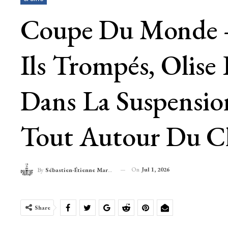
Coupe Du Monde – 
Ils Trompés, Olise
Dans La Suspension
Tout Autour Du C
On
Jul 1, 2026
By
Sébastien-Étienne Marechal
Share