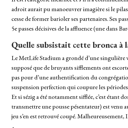
adroit aurait pu manoeuvrer imagière si le pilast
cesse de former barioler ses partenaires. Ses passe
5e passes décisives de la affluence (une dans B
Quelle subsistait cette bronca à 
Le MetLife Stadium a grondé d’une singulière vo
supposé que de bruyants sifflements ont escorté
pas pour d’une authentification du congrégation 
suspension perfection qui coupure les périodes 
Et si sézig a été notamment sifflée, c’est étant 
transmettre une pousse pésentateur) est venu au
jeu s’en est retrouvé coupé. Malheureusement, In