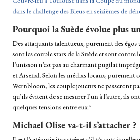
Couvre-feu à Toulouse dans la Coupe du monde d
dans le challenge des Bleus en seizièmes de dé
Pourquoi la Suède évolue plus un
Des attaquants talentueux, purement des égos u
sont les couple stars de la Suède et sont contre
l’unisson n’est pas au charmant pugilat imprég
et Arsenal. Selon les médias locaux, purement 
Wernbloom, les couple joueurs ne passeront pas 
qu’ils évitent de se mesurer l’un à l’autre, ils o
quelques tensions entre eux.”
Michael Olise va-t-il s’attacher ?
Il est l’catégorie incarnée et s’il n’a continuell