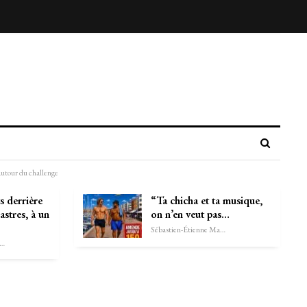
autour du challenge
s derrière
“Ta chicha et ta musique,
stres, à un
on n’en veut pas…
Sébastien-Étienne Marechal
astien-Étienne Marechal