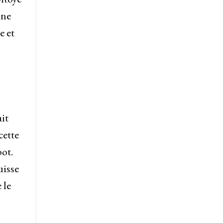
 ne
e et
it
cette
ot.
uisse
 le
.