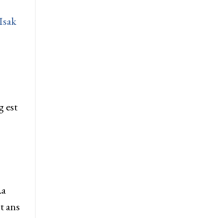
Isak
g est
La
t ans