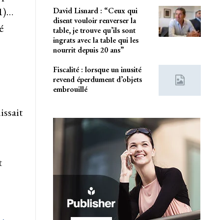
(1)…
David Lisnard : “Ceux qui
disent vouloir renverser la
é
table, je trouve qu’ils sont
ingrats avec la table qui les
nourrit depuis 20 ans”
Fiscalité : lorsque un inusité
revend éperdument d’objets
embrouillé
issait
t