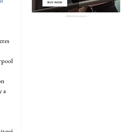
nt
- Advertisement -
eres
rpool
on
y a
pitoyé