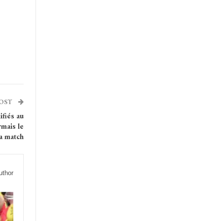
POST
fiés au
mais le
la match
uthor