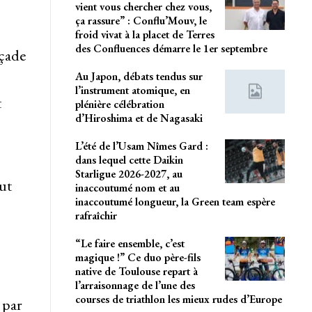
vient vous chercher chez vous,
ça rassure” : Conflu’Mouv, le
froid vivat à la placet de Terres
des Confluences démarre le 1er septembre
açade
Au Japon, débats tendus sur
l’instrument atomique, en
t
plénière célébration
d’Hiroshima et de Nagasaki
L’été de l’Usam Nîmes Gard :
dans lequel cette Daikin
Starligue 2026-2027, au
ut
inaccoutumé nom et au
inaccoutumé longueur, la Green team espère
rafraîchir
“Le faire ensemble, c’est
magique !” Ce duo père-fils
native de Toulouse repart à
l’arraisonnage de l’une des
courses de triathlon les mieux rudes d’Europe
 par