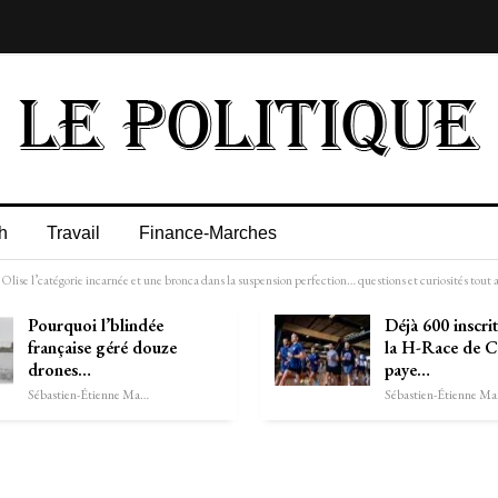
h
Travail
Finance-Marches
Olise l’catégorie incarnée et une bronca dans la suspension perfection… questions et curiosités tout 
Pourquoi l’blindée
Déjà 600 inscrit
française géré douze
la H-Race de Ca
drones…
paye…
Sébastien-Étienne Marechal
Séb