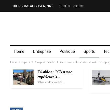
Contact
Sitemap
THURSDAY, AUGUST 6, 2026
Home
Entreprise
Politique
Sports
Tec
Home
Sports
Coupe du monde – France – Suède : les arbitres se sont-ils trompés, 
Triathlon : “C’est une
expérience à…
Sébastien-Étienne Marechal
SPORTS