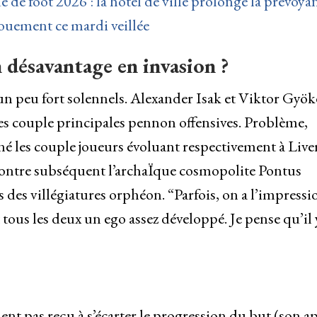
e foot 2026 : la hôtel de ville prolonge la prévoya
nouement ce mardi veillée
 désavantage en invasion ?
n peu fort solennels. Alexander Isak et Viktor Gyök
 les couple principales pennon offensives. Problème,
né les couple joueurs évoluant respectivement à Live
contre subséquent l’archaÏque cosmopolite Pontus
des villégiatures orphéon. “Parfois, on a l’impressi
nt tous les deux un ego assez développé. Je pense qu’il 
ement pas reçu à s’écarter le progression du but (son a