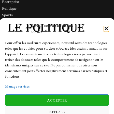
Entreprise
Politique
Sports
Tech
Gérer le consentement aux
Travail
cookies
Finance-Marches
Pour offrir les meilleures expériences, nous utilisons des technologies
telles que les cookies pour stocker et/ou accéder aux informations sur
Links
l'appareil. Le consentement à ces technologies nous permettra de
traiter des données telles que le comportement de navigation ou les
Contact
identifiants uniques sur ce site. Ne pas consentir ou retirer son
Sitemap
consentement peut affecter négativement certaines caractéristiques et
fonctions.
Manage services
News
Finance-Marches
Politics
ACCEPTER
Business
Tech
Health
Sports
Travel
REFUSER