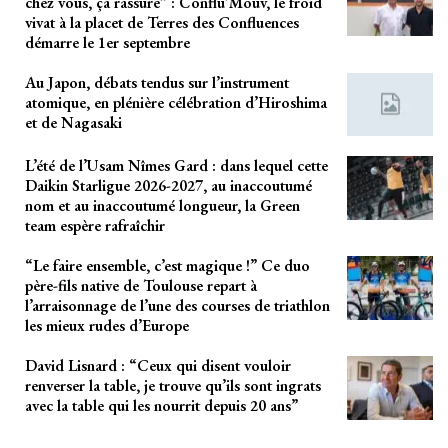
chez vous, ça rassure” : Conflu’Mouv, le froid
vivat à la placet de Terres des Confluences
démarre le 1er septembre
Au Japon, débats tendus sur l’instrument
atomique, en plénière célébration d’Hiroshima
et de Nagasaki
L’été de l’Usam Nîmes Gard : dans lequel cette
Daikin Starligue 2026-2027, au inaccoutumé
nom et au inaccoutumé longueur, la Green
team espère rafraîchir
“Le faire ensemble, c’est magique !” Ce duo
père-fils native de Toulouse repart à
l’arraisonnage de l’une des courses de triathlon
les mieux rudes d’Europe
David Lisnard : “Ceux qui disent vouloir
renverser la table, je trouve qu’ils sont ingrats
avec la table qui les nourrit depuis 20 ans”