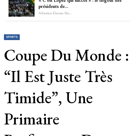
« C’est Lopez qui succès » : le dégoût des
présidents de…
Sébastien-Étienne Marechal
SPORTS
Coupe Du Monde :
“Il Est Juste Très
Timide”, Une
Primaire