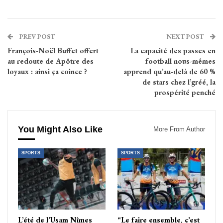
PREV POST
NEXT POST
François-Noël Buffet offert
La capacité des passes en
au redoute de Apôtre des
football nous-mêmes
loyaux : ainsi ça coince ?
apprend qu’au‑delà de 60 %
de stars chez l’gréé, la
prospérité penché
You Might Also Like
More From Author
SPORTS
SPORTS
L’été de l’Usam Nîmes
“Le faire ensemble, c’est