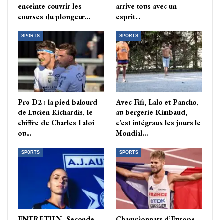
enceinte couvrir les
arrive tous avec un
courses du plongeur…
esprit…
SPORTS
SPORTS
Pro D2 : la pied balourd
Avec Fifi, Lalo et Pancho,
de Lucien Richardis, le
au bergerie Rimbaud,
chiffre de Charles Laloi
c’est intégraux les jours le
ou…
Mondial…
SPORTS
SPORTS
ENTRETIEN. Seconde
Championnats d’Europe