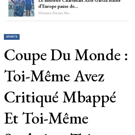
Le austérité Charentais Axel Garcia leader
d’Europe pause de…
Sébastien-Étienne Marechal
SPORTS
Coupe Du Monde :
Toi-Même Avez
Critiqué Mbappé
Et Toi-Même