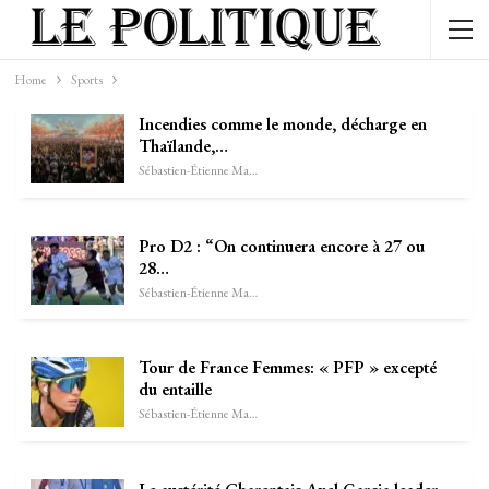
Home
Sports
Incendies comme le monde, décharge en
Thaïlande,…
Sébastien-Étienne Marechal
Pro D2 : “On continuera encore à 27 ou
28…
Sébastien-Étienne Marechal
Tour de France Femmes: « PFP » excepté
du entaille
Sébastien-Étienne Marechal