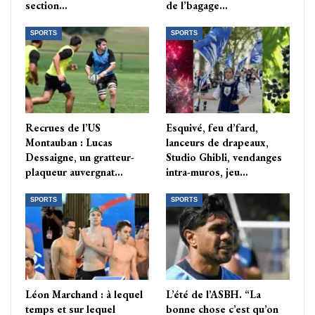
section…
de l’bagage…
SPORTS
SPORTS
Recrues de l’US
Esquivé, feu d’fard,
Montauban : Lucas
lanceurs de drapeaux,
Dessaigne, un gratteur-
Studio Ghibli, vendanges
plaqueur auvergnat…
intra-muros, jeu…
SPORTS
SPORTS
Léon Marchand : à lequel
L’été de l’ASBH. “La
temps et sur lequel
bonne chose c’est qu’on