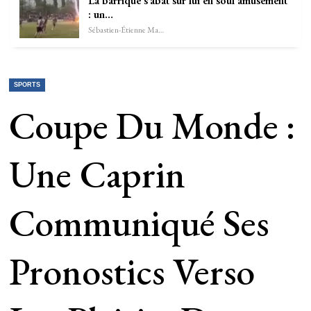
La barrique s’abat sur lui en soûl amusement
: un…
Sébastien-Étienne Marechal
SPORTS
Coupe Du Monde :
Une Caprin
Communiqué Ses
Pronostics Verso