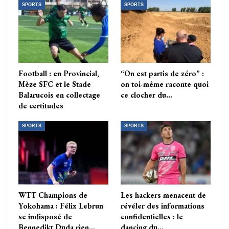
SPORTS
SPORTS
Football : en Provincial,
“On est partis de zéro” :
Mèze SFC et le Stade
on toi-même raconte quoi
Balarucois en collectage
ce clocher du…
de certitudes
SPORTS
SPORTS
WTT Champions de
Les hackers menacent de
Yokohama : Félix Lebrun
révéler des informations
se indisposé de
confidentielles : le
Bennedikt Duda rien…
dancing du…