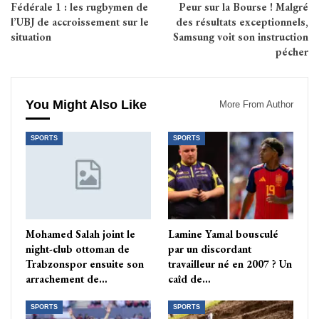
Fédérale 1 : les rugbymen de
Peur sur la Bourse ! Malgré
l’UBJ de accroissement sur le
des résultats exceptionnels,
situation
Samsung voit son instruction
pécher
You Might Also Like
More From Author
SPORTS
SPORTS
Mohamed Salah joint le
Lamine Yamal bousculé
night-club ottoman de
par un discordant
Trabzonspor ensuite son
travailleur né en 2007 ? Un
arrachement de…
caîd de…
SPORTS
SPORTS