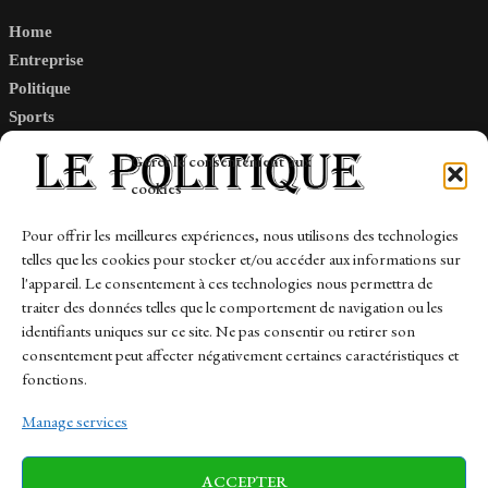
Home
Entreprise
Politique
Sports
Tech
Gérer le consentement aux
Travail
cookies
Finance-Marches
Pour offrir les meilleures expériences, nous utilisons des technologies
telles que les cookies pour stocker et/ou accéder aux informations sur
Links
l'appareil. Le consentement à ces technologies nous permettra de
traiter des données telles que le comportement de navigation ou les
Contact
identifiants uniques sur ce site. Ne pas consentir ou retirer son
consentement peut affecter négativement certaines caractéristiques et
Sitemap
fonctions.
Manage services
News
Finance-Marches
Politics
ACCEPTER