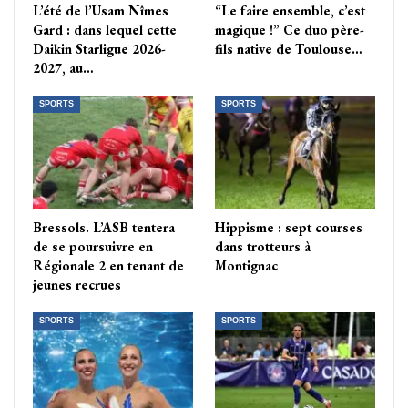
L’été de l’Usam Nîmes
“Le faire ensemble, c’est
Gard : dans lequel cette
magique !” Ce duo père-
Daikin Starligue 2026-
fils native de Toulouse…
2027, au…
SPORTS
SPORTS
Bressols. L’ASB tentera
Hippisme : sept courses
de se poursuivre en
dans trotteurs à
Régionale 2 en tenant de
Montignac
jeunes recrues
SPORTS
SPORTS