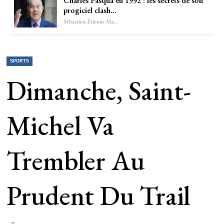
Charles Pasqua en 1992 : les secrets de son
progiciel clash…
Sébastien-Étienne Marechal
SPORTS
Dimanche, Saint-
Michel Va
Trembler Au
Prudent Du Trail