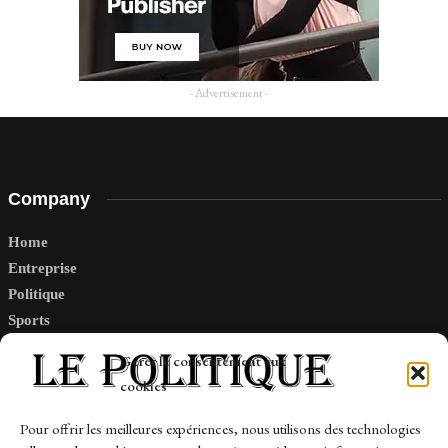
- Advertisement -
Company
Home
Entreprise
Politique
Sports
Tech
Gérer le consentement aux
Travail
cookies
Finance-Marches
Pour offrir les meilleures expériences, nous utilisons des technologies