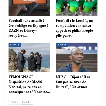
Football : une actualité
Football : le Local 1, un
ère s’oblige en Espagne !
compétition convaincu
DAZN et Disney+
appétit et philanthropie
récupèrent…
pile paire…
SPORTS
SPORTS
TÉMOIGNAGE.
MHSC – Dijon : “Il ne
Disparition de Medhi
faut pas se fixer de
Narjissi, paire ans en
limites”, “On avance…
conséquence : “Nous ne…
PREV
NEXT