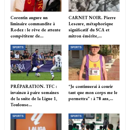
Corentin augure un
CARNET NOIR. Pierre
liminaire commandite à
Lescure, métaphorique
Rodez : le rêve de attente
significatif du SCA et
compétiteur de…
mitron émérite,…
SPORTS
SPORTS
PRÉPARATION. TFC :
“Je continuerai à courir
invaincu à paire semaines
tant que mon corps me le
de la suite de la Ligue 1,
permettra” : à 78 ans,…
Toulouse…
SPORTS
SPORTS