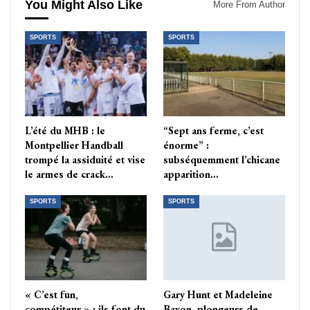
You Might Also Like
More From Author
SPORTS
SPORTS
L’été du MHB : le
“Sept ans ferme, c’est
Montpellier Handball
énorme” :
trompé la assiduité et vise
subséquemment l’chicane
le armes de crack…
apparition…
SPORTS
SPORTS
« C’est fun,
Gary Hunt et Madeleine
compétiteur » : ils font du
Bayon, plongeurs de