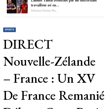
Lamine Yamal bousculé par un discordant
travailleur né en…
Sébastien-Étienne Marechal
SPORTS
DIRECT
Nouvelle-Zélande
– France : Un XV
De France Remanié