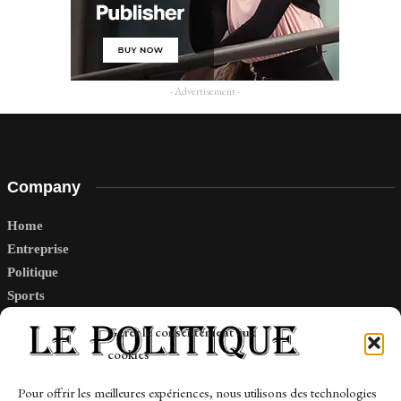
- Advertisement -
Company
Home
Entreprise
Politique
Sports
Tech
Gérer le consentement aux
Travail
cookies
Finance-Marches
Pour offrir les meilleures expériences, nous utilisons des technologies