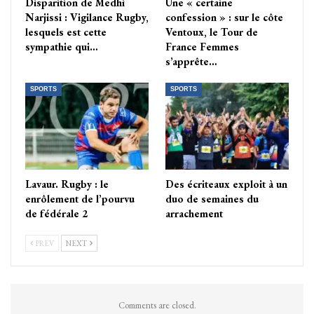
Disparition de Medhi
Une « certaine
Narjissi : Vigilance Rugby,
confession » : sur le côte
lesquels est cette
Ventoux, le Tour de
sympathie qui…
France Femmes
s’apprête…
SPORTS
SPORTS
Lavaur. Rugby : le
Des écriteaux exploit à un
enrôlement de l’pourvu
duo de semaines du
de fédérale 2
arrachement
PREV
NEXT
Comments are closed.