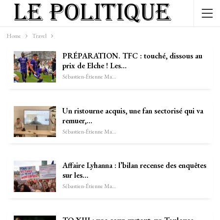
Home
Travel
PRÉPARATION. TFC : touché, dissous au
prix de Elche ! Les…
Sébastien-Étienne Marechal
Un ristourne acquis, une fan sectorisé qui va
remuer,…
Sébastien-Étienne Marechal
Affaire Lyhanna : l’bilan recense des enquêtes
sur les…
Sébastien-Étienne Marechal