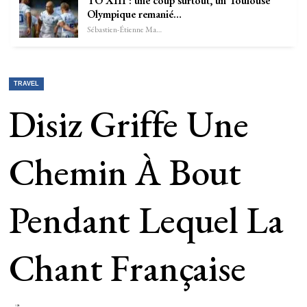
TO XIII : une coup surtout, un Toulouse
Olympique remanié…
Sébastien-Étienne Marechal
TRAVEL
Disiz Griffe Une
Chemin À Bout
Pendant Lequel La
Chant Française