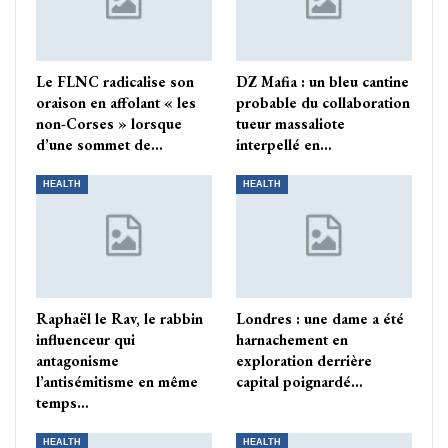
Le FLNC radicalise son
DZ Mafia : un bleu cantine
oraison en affolant « les
probable du collaboration
non-Corses » lorsque
tueur massaliote
d’une sommet de…
interpellé en…
HEALTH
HEALTH
Raphaël le Rav, le rabbin
Londres : une dame a été
influenceur qui
harnachement en
antagonisme
exploration derrière
l’antisémitisme en même
capital poignardé…
temps…
HEALTH
HEALTH