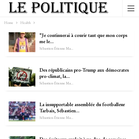
Home
Health
“Je continuerai à courir tant que mon corps
me le…
Sébastien-Étienne Marechal
Des républicains pro-Trump aux démocrates
pro-climat, la…
Sébastien-Étienne Marechal
La insupportable assemblée du footballeur
Tarbais, Sébastien…
Sébastien-Étienne Marechal