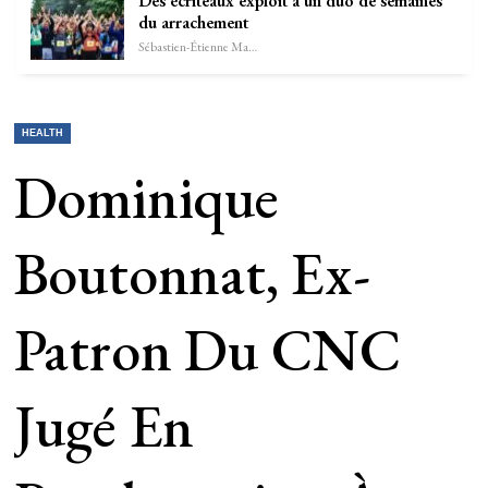
Des écriteaux exploit à un duo de semaines
du arrachement
Sébastien-Étienne Marechal
HEALTH
Dominique
Boutonnat, Ex-
Patron Du CNC
Jugé En