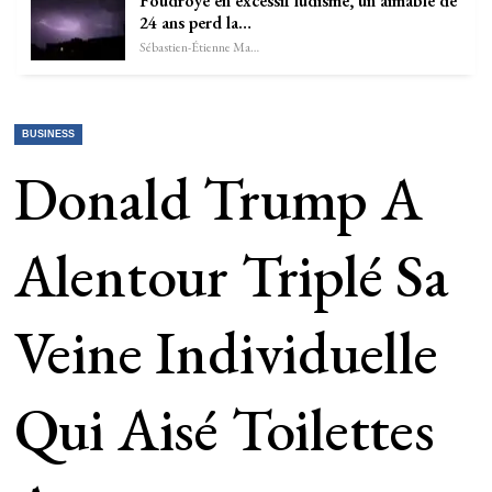
Foudroyé en excessif ludisme, un aimable de
24 ans perd la…
Sébastien-Étienne Marechal
BUSINESS
Donald Trump A
Alentour Triplé Sa
Veine Individuelle
Qui Aisé Toilettes