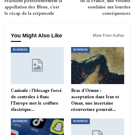
réactions postérieurement la
de la France, une volonté
appellation des Bleus, c’est
soudaine aux lourdes
le récap de la crépuscule
conséquences
You Might Also Like
More From Author
BUSINESS
BUSINESS
Canicule : l’blocage forcé
Bras d’Ormuz :
de centrales à flanc
acceptation dans Iran et
l’Europe met le coiffure
Oman, une incertaine
électrique…
réouverture pourrait…
BUSINESS
BUSINESS