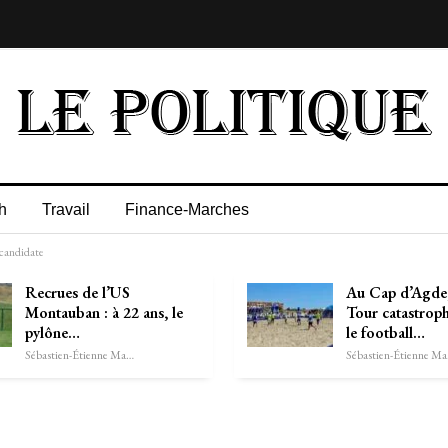
h
Travail
Finance-Marches
 candidate
Recrues de l’US
Au Cap d’Agde,
Montauban : à 22 ans, le
Tour catastroph
pylône…
le football…
Sébastien-Étienne Marechal
Séb