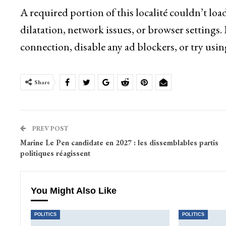
A required portion of this localité couldn’t lo
dilatation, network issues, or browser settings.
connection, disable any ad blockers, or try usin
Share
PREV POST
Marine Le Pen candidate en 2027 : les dissemblables partis
politiques réagissent
You Might Also Like
POLITICS
POLITICS