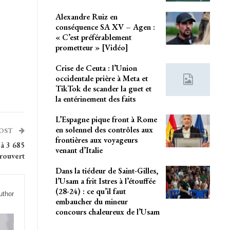
Alexandre Ruiz en
conséquence SA XV – Agen :
« C’est préférablement
prometteur » [Vidéo]
Crise de Ceuta : l’Union
occidentale prière à Meta et
TikTok de scander la guet et
la entérinement des faits
L’Espagne pique front à Rome
en solennel des contrôles aux
POST
frontières aux voyageurs
à 3 685
venant d’Italie
 rouvert
Dans la tiédeur de Saint-Gilles,
l’Usam a frit Istres à l’étouffée
(28-24) : ce qu’il faut
uthor
embaucher du mineur
concours chaleureux de l’Usam