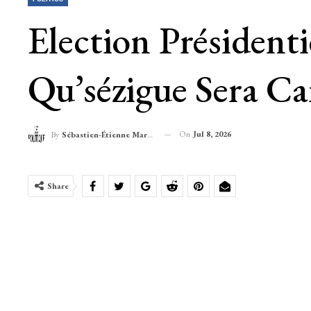
Election Présidenti
Qu’sézigue Sera C
On
Jul 8, 2026
By
Sébastien-Étienne Marechal
Share