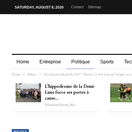
Contact
Sitemap
SATURDAY, AUGUST 8, 2026
Home
Entreprise
Politique
Sports
Tec
Home
Politics
Election présidentielle 2027 : Marine Le Pen avisé qu’sézigue sera
L’hippodrome de la Demi-
Lune force ses portes à
cause…
Sébastien-Étienne Marechal
POLITICS