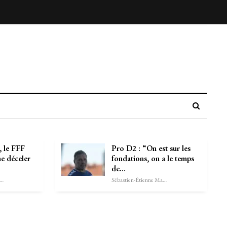
 le FFF
Pro D2 : “On est sur les
e déceler
fondations, on a le temps
de…
astien-Étienne Marechal
Sébastien-Étienne Marechal