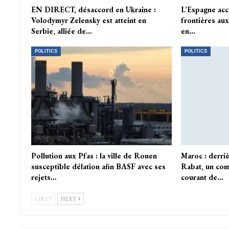
EN DIRECT, désaccord en Ukraine :
L’Espagne acc
Volodymyr Zelensky est atteint en
frontières aux
Serbie, alliée de…
en…
POLITICS
POLITICS
Pollution aux Pfas : la ville de Rouen
Maroc : derri
susceptible délation afin BASF avec ses
Rabat, un com
rejets…
courant de…
PREV
NEXT