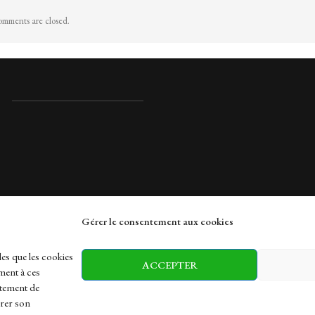
mments are closed.
Gérer le consentement aux cookies
rches
les que les cookies
ACCEPTER
ment à ces
rtement de
irer son
h
Health
Sports
Travel