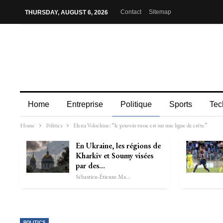
Contact
Sitemap
THURSDAY, AUGUST 6, 2026
Home
Entreprise
Politique
Sports
Tec
Home
Politics
Elena Volochine: “le pouvoir russe est sur une ligne de crête”
En Ukraine, les régions de
Kharkiv et Soumy visées
par des…
Sébastien-Étienne Marechal
POLITICS