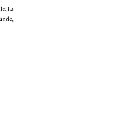
le. La
gande,