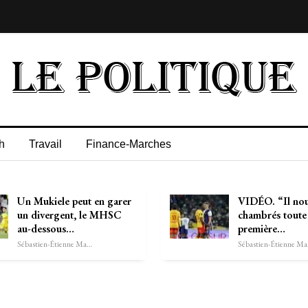
h
Travail
Finance-Marches
Un Mukiele peut en garer
VIDÉO. “Il nou
un divergent, le MHSC
chambrés toute 
au-dessous…
première…
Sébastien-Étienne Marechal
Séb