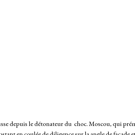
russe depuis le détonateur du choc. Moscou, qui pr
obstant en coulée de diligence sur la angle de façade e