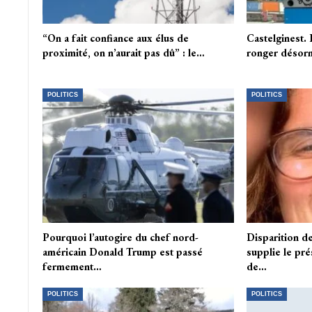
“On a fait confiance aux élus de
Castelginest.
proximité, on n’aurait pas dû” : le…
ronger désorm
POLITICS
POLITICS
Pourquoi l’autogire du chef nord-
Disparition d
américain Donald Trump est passé
supplie le pr
fermement…
de…
POLITICS
POLITICS