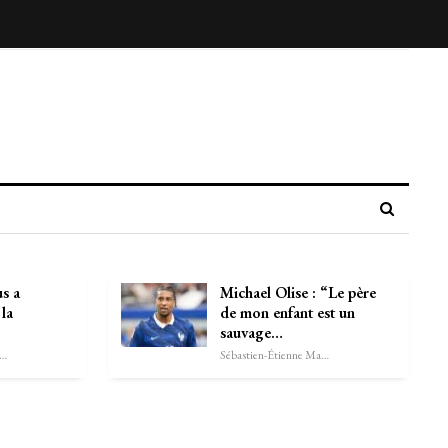
s a
Michael Olise : “Le père
la
de mon enfant est un
sauvage…
astien-Étienne Marechal
Sébastien-Étienne Marechal