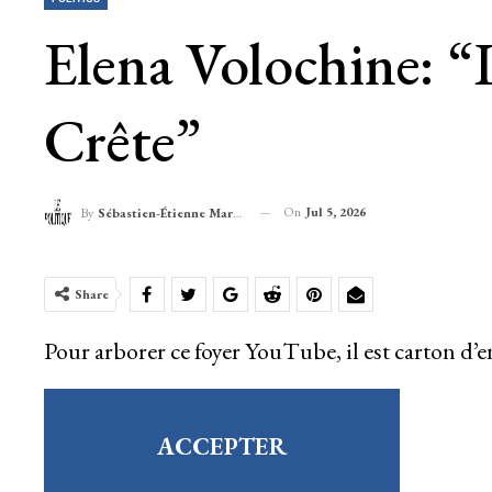
Elena Volochine: “
Crête”
On
Jul 5, 2026
By
Sébastien-Étienne Marechal
Share
Pour arborer ce foyer YouTube, il est carton d’en
ACCEPTER