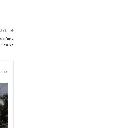
POST
ux d’une
os volés
uthor