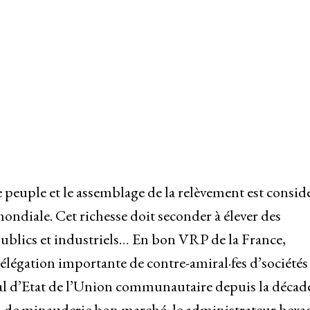
le peuple et le assemblage de la relèvement est consid
mondiale. Cet richesse doit seconder à élever des
publics et industriels… En bon VRP de la France,
légation importante de contre-amiral·fes d’sociétés
ral d’Etat de l’Union communautaire depuis la décad
d de minauderie bon marché, le administrateur hexa