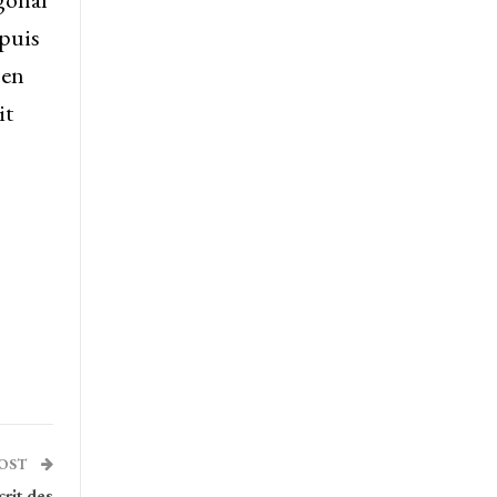
epuis
 en
it
POST
crit des