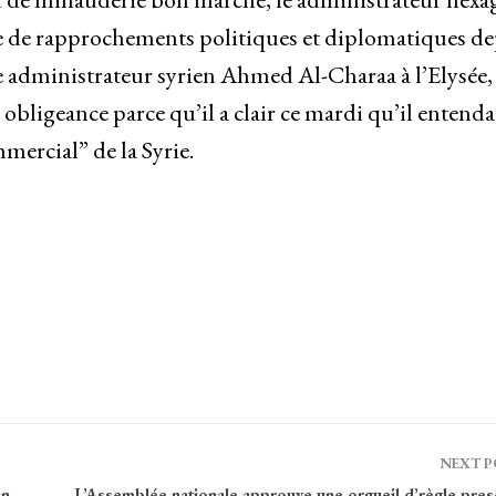
ge de rapprochements politiques et diplomatiques d
 le administrateur syrien Ahmed Al-Charaa à l’Elysée,
 obligeance parce qu’il a clair ce mardi qu’il entenda
mercial” de la Syrie.
NEXT 
en
L’Assemblée nationale approuve une orgueil d’règle pres