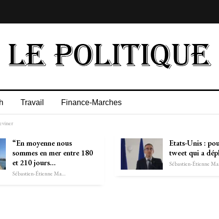
h
Travail
Finance-Marches
eviner
“En moyenne nous
Etats-Unis : po
sommes en mer entre 180
tweet qui a dép
et 210 jours…
Séb
Sébastien-Étienne Marechal