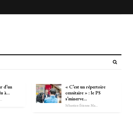
ur d’un
« C’est un répertoire
lu à…
censitaire » : le PS
s’minerve…
astien-Étienne Marechal
Sébastien-Étienne Marechal