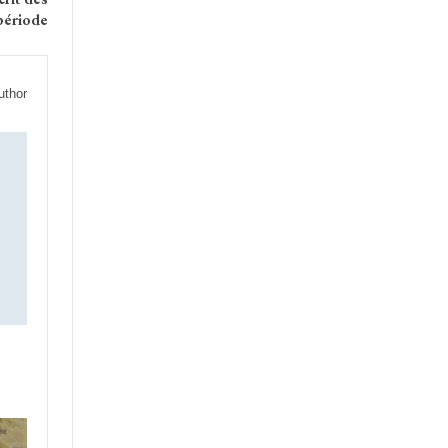
’période
uthor