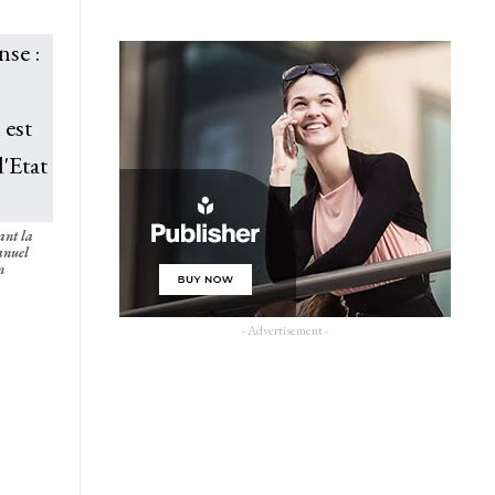
ant la
anuel
n
- Advertisement -