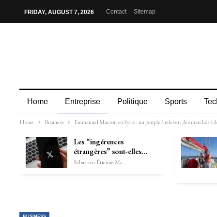
Contact
Sitemap
FRIDAY, AUGUST 7, 2026
Home
Entreprise
Politique
Sports
Tec
Home
Business
Emmanuel Macron en Syrie : un peuple à relever, des marchés à d
Les “ingérences
étrangères” sont-elles…
Sébastien-Étienne Marechal
BUSINESS