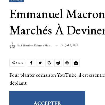
Emmanuel Macron E
Marchés À Devine
On
Jul 7, 2026
By
Sébastien-Étienne Marechal
Share
Pour planter ce maison YouTube, il est essentie
dépliant.
ACCEPTER