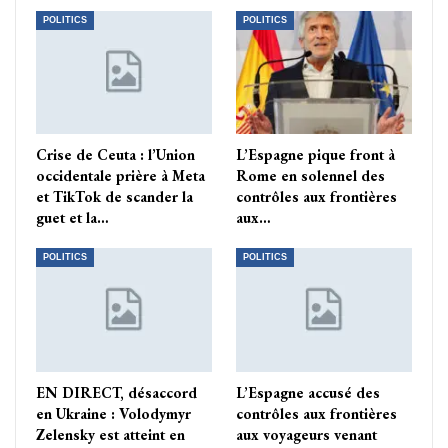
POLITICS
POLITICS
Crise de Ceuta : l’Union
L’Espagne pique front à
occidentale prière à Meta
Rome en solennel des
et TikTok de scander la
contrôles aux frontières
guet et la…
aux…
POLITICS
POLITICS
EN DIRECT, désaccord
L’Espagne accusé des
en Ukraine : Volodymyr
contrôles aux frontières
Zelensky est atteint en
aux voyageurs venant