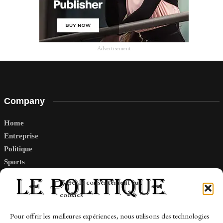
- Advertisement -
Company
Home
Entreprise
Politique
Sports
Tech
Gérer le consentement aux
Travail
cookies
Finance-Marches
Pour offrir les meilleures expériences, nous utilisons des technologies