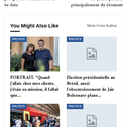
6e date
principalement du étonnant
You Might Also Like
More From Author
POLITICS
POLITICS
PORTRAIT. “Quand
Election présidentielle au
j’allais chez mes clients,
Brésil, aussi
j’étais en mission, il fallait
l’obscurcissement de Jair
que…
Bolsonaro plane…
POLITICS
POLITICS