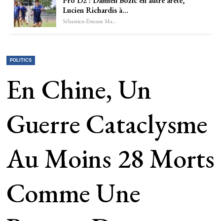
Pro D2 : Damien Bozic en autre arête,
Lucien Richardis à…
Sébastien-Étienne Marechal
POLITICS
En Chine, Un
Guerre Cataclysme
Au Moins 28 Morts
Comme Une