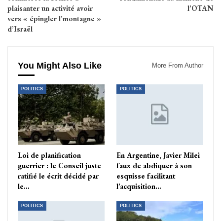
plaisanter un activité avoir
l’OTAN
vers « épingler l’montagne »
d’Israël
You Might Also Like
More From Author
POLITICS
POLITICS
Loi de planification
En Argentine, Javier Milei
guerrier : le Conseil juste
faux de abdiquer à son
ratifié le écrit décidé par
esquisse facilitant
le…
l’acquisition…
POLITICS
POLITICS