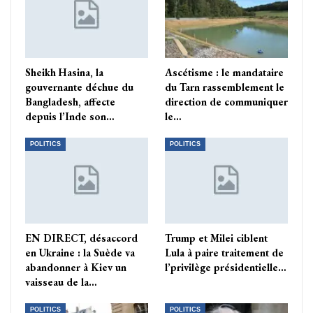
Sheikh Hasina, la
Ascétisme : le mandataire
gouvernante déchue du
du Tarn rassemblement le
Bangladesh, affecte
direction de communiquer
depuis l’Inde son…
le…
POLITICS
POLITICS
EN DIRECT, désaccord
Trump et Milei ciblent
en Ukraine : la Suède va
Lula à paire traitement de
abandonner à Kiev un
l’privilège présidentielle…
vaisseau de la…
POLITICS
POLITICS