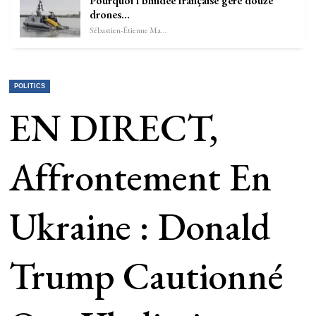
Pourquoi l’blindée française géré douze
drones…
Sébastien-Étienne Marechal
POLITICS
EN DIRECT,
Affrontement En
Ukraine : Donald
Trump Cautionné