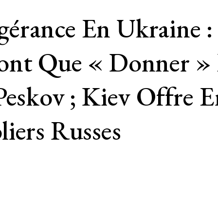
érance En Ukraine :
ont Que « Donner »
Peskov ; Kiev Offre 
iers Russes