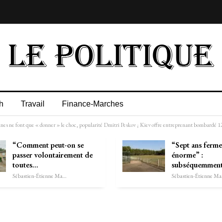
h
Travail
Finance-Marches
 ne font que « donner » le choc, popularité Dmitri Peskov ; Kiev offre entreprenant bombardé 12 
“Comment peut-on se
“Sept ans ferme,
passer volontairement de
énorme” :
toutes…
subséquemmen
Sébastien-Étienne Marechal
Séb