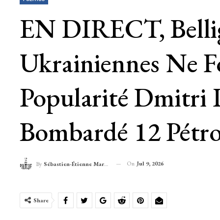
EN DIRECT, Bellig
Ukrainiennes Ne F
Popularité Dmitri 
Bombardé 12 Pétrol
On
Jul 9, 2026
By
Sébastien-Étienne Marechal
Share