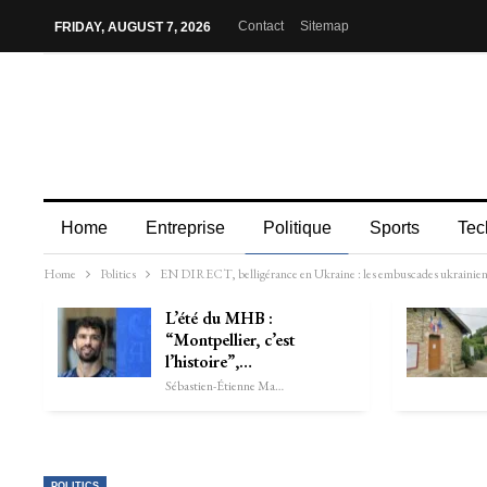
Contact
Sitemap
FRIDAY, AUGUST 7, 2026
Home
Entreprise
Politique
Sports
Tec
Home
Politics
EN DIRECT, belligérance en Ukraine : les embuscades ukrainiennes
L’été du MHB :
“Montpellier, c’est
l’histoire”,…
Sébastien-Étienne Marechal
POLITICS