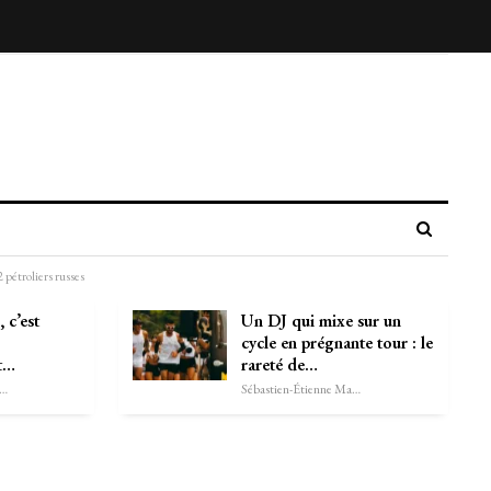
pétroliers russes
 c’est
Un DJ qui mixe sur un
cycle en prégnante tour : le
t…
rareté de…
astien-Étienne Marechal
Sébastien-Étienne Marechal