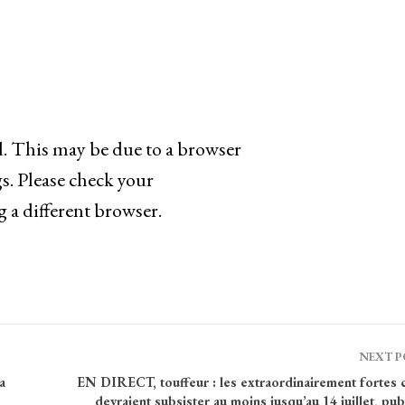
d. This may be due to a browser
s. Please check your
g a different browser.
NEXT 
a
EN DIRECT, touffeur : les extraordinairement fortes c
devraient subsister au moins jusqu’au 14 juillet, pub