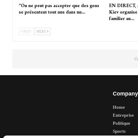
“On ne peut pas accepter que des gens
EN DIRECT, o
se présentent tout nus dans un…
Kiev organise
familier au…
PREV
NEXT
Co
Company
Home
Entreprise
Politique
Sports