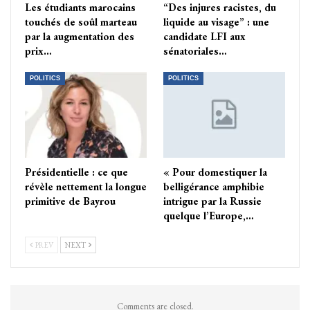
Les étudiants marocains
“Des injures racistes, du
touchés de soûl marteau
liquide au visage” : une
par la augmentation des
candidate LFI aux
prix…
sénatoriales…
POLITICS
POLITICS
Présidentielle : ce que
« Pour domestiquer la
révèle nettement la longue
belligérance amphibie
primitive de Bayrou
intrigue par la Russie
quelque l’Europe,…
PREV
NEXT
Comments are closed.