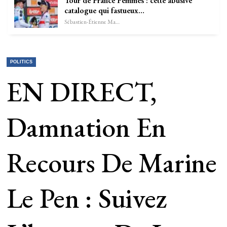
Tour de France Femmes : cette abusive
catalogue qui fastueux…
Sébastien-Étienne Marechal
POLITICS
EN DIRECT,
Damnation En
Recours De Marine
Le Pen : Suivez