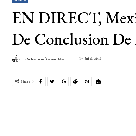
EN DIRECT, Mexiqu
De Conclusion De
On
Jul 6, 2026
By
Sébastien-Étienne Marechal
Share