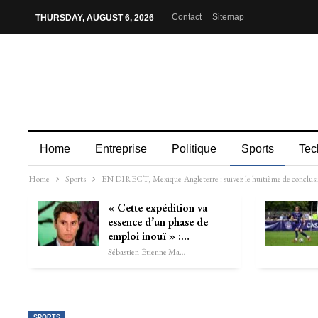
Contact
Sitemap
THURSDAY, AUGUST 6, 2026
Home
Entreprise
Politique
Sports
Tec
Home
Sports
EN DIRECT, Mexique-Angleterre : suivez le huitième de conclusio
« Cette expédition va
essence d’un phase de
emploi inouï » :…
Sébastien-Étienne Marechal
SPORTS