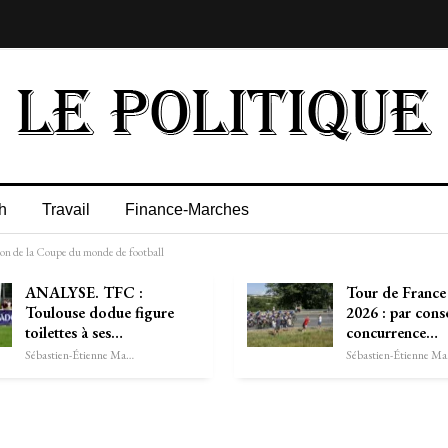
h
Travail
Finance-Marches
n de la Coupe du monde de football
ANALYSE. TFC :
Tour de Franc
Toulouse dodue figure
2026 : par cons
toilettes à ses…
concurrence…
Sébastien-Étienne Marechal
Séb