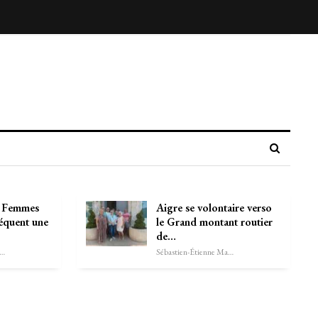
e Femmes
Aigre se volontaire verso
équent une
le Grand montant routier
de…
astien-Étienne Marechal
Sébastien-Étienne Marechal