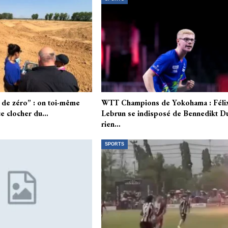
s de zéro” : on toi-même
WTT Champions de Yokohama : Féli
ce clocher du…
Lebrun se indisposé de Bennedikt D
rien…
SPORTS