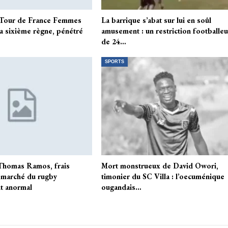
Tour de France Femmes
La barrique s’abat sur lui en soûl
la sixième règne, pénétré
amusement : un restriction footballeu
de 24…
SPORTS
Thomas Ramos, frais
Mort monstrueux de David Owori,
 marché du rugby
timonier du SC Villa : l’oecuménique
t anormal
ougandais…