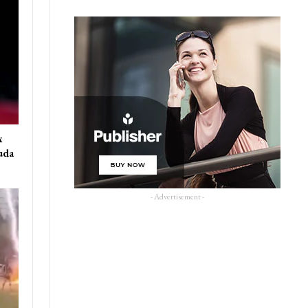
x
uda
- Advertisement -