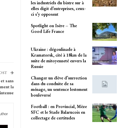
les industriels du bistre sur à
elles digit d’entreprises, ceux-
ci s’y opposent
Spotlight on Isère – The
Good Life France
Ukraine : dégoulinade à
Kramatorsk, cité à 18km de la
suite de mitoyenneté envers la
Russie
POST
Changer un élève d’surrection
 et sans
dans du conduite de sa
ement la
ménage, un sentence lestement
intenue
bouleversé
Football : en Provincial, Mèze
SFC et le Stade Balarucois en
uthor
collectage de certitudes