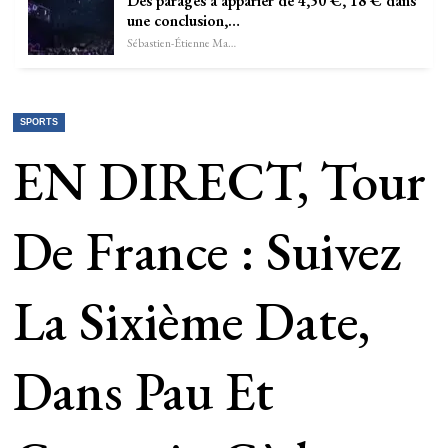
Des parages à apparier de 4,50 €, 18 € dans
une conclusion,…
Sébastien-Étienne Marechal
SPORTS
EN DIRECT, Tour
De France : Suivez
La Sixième Date,
Dans Pau Et