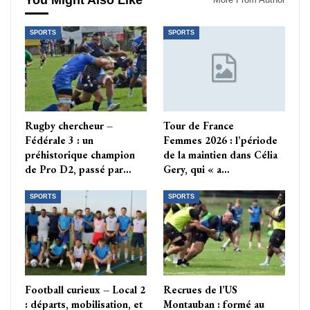
You Might Also Like
SPORTS
SPORTS
Rugby chercheur –
Tour de France
Fédérale 3 : un
Femmes 2026 : l’période
préhistorique champion
de la maintien dans Célia
de Pro D2, passé par…
Gery, qui « a…
SPORTS
SPORTS
Football curieux – Local 2
Recrues de l’US
: départs, mobilisation, et
Montauban : formé au