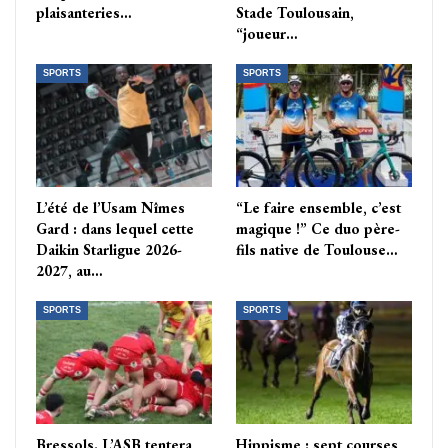
plaisanteries…
Stade Toulousain,
“joueur…
SPORTS
SPORTS
L’été de l’Usam Nîmes
“Le faire ensemble, c’est
Gard : dans lequel cette
magique !” Ce duo père-
Daikin Starligue 2026-
fils native de Toulouse…
2027, au…
SPORTS
SPORTS
Bressols. L’ASB tentera
Hippisme : sept courses