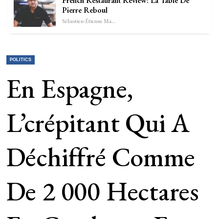
French Restaurant Review: La Table De
Pierre Reboul
Sébastien-Étienne Marechal
POLITICS
En Espagne,
L’crépitant Qui A
Déchiffré Comme
De 2 000 Hectares