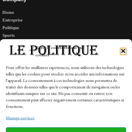
Home
Entreprise
Politique
Sports
Tech
Gérer le consentement aux
Travail
cookies
Finance-Marches
Pour offrir les meilleures expériences, nous utilisons des technologies
telles que les cookies pour stocker et/ou accéder aux informations sur
Links
l'appareil. Le consentement à ces technologies nous permettra de
traiter des données telles que le comportement de navigation ou les
Contact
identifiants uniques sur ce site. Ne pas consentir ou retirer son
Sitemap
consentement peut affecter négativement certaines caractéristiques et
fonctions.
Manage services
News
Finance-Marches
Politics