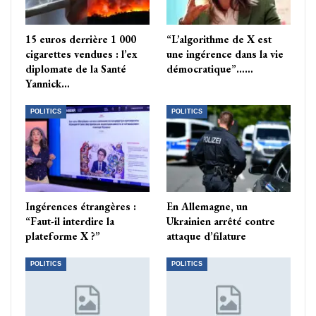
15 euros derrière 1 000
“L’algorithme de X est
cigarettes vendues : l’ex
une ingérence dans la vie
diplomate de la Santé
démocratique”……
Yannick…
POLITICS
POLITICS
Ingérences étrangères :
En Allemagne, un
“Faut-il interdire la
Ukrainien arrêté contre
plateforme X ?”
attaque d’filature
POLITICS
POLITICS