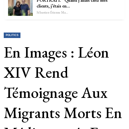
PORTRAIT. “Quand j’allais chez mes
clients, j’étais en…
Sébastien-Étienne Marechal
POLITICS
En Images : Léon
XIV Rend
Témoignage Aux
Migrants Morts En