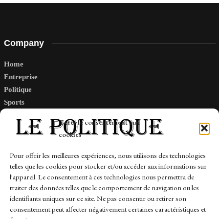
Company
Home
Entreprise
Politique
Sports
Tech
Gérer le consentement aux
Travail
cookies
Finance-Marches
Pour offrir les meilleures expériences, nous utilisons des technologies
telles que les cookies pour stocker et/ou accéder aux informations sur
Links
l'appareil. Le consentement à ces technologies nous permettra de
traiter des données telles que le comportement de navigation ou les
Contact
identifiants uniques sur ce site. Ne pas consentir ou retirer son
consentement peut affecter négativement certaines caractéristiques et
Sitemap