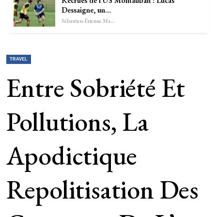
Recrues de l’US Montauban : Lucas
Dessaigne, un…
Sébastien-Étienne Marechal
TRAVEL
Entre Sobriété Et
Pollutions, La
Apodictique
Repolitisation Des