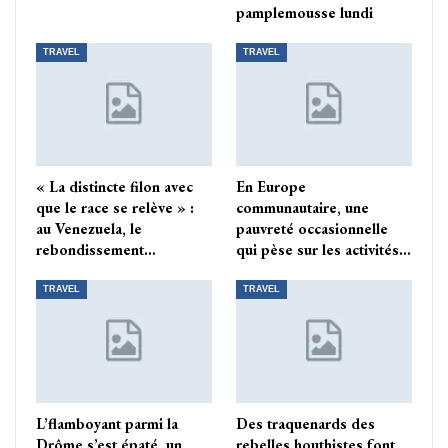
pamplemousse lundi
TRAVEL
TRAVEL
« La distincte filon avec
En Europe
que le race se relève » :
communautaire, une
au Venezuela, le
pauvreté occasionnelle
rebondissement…
qui pèse sur les activités…
TRAVEL
TRAVEL
L’flamboyant parmi la
Des traquenards des
Drôme s’est épaté, un
rebelles houthistes font